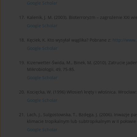
Google Scholar
17.
Kalenik, J. M. (2003). Bioterroryzm – zagrożenie XXI w
Google Scholar
18.
Kęciek, K. Kto wysyłał wąglika? Pobrane z:
http://www.
Google Scholar
19.
Kizerwetter-Świda, M., Binek, M. (2010). Zatrucie ja
Mikrobiologii, 49, 75-85.
Google Scholar
20.
Kocięcka, W. (1996) Włosień kręty i włośnica. Wrocław:
Google Scholar
21.
Lach, J., Sulgostowska, T., Bzdęga, J. (2006). Inwazje 
klimacie tropikalnym lub subtropikalnym w II połowie X
Google Scholar