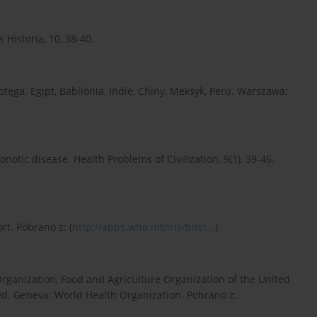
 Historia, 10, 38-40.
otęga. Egipt, Babilonia, Indie, Chiny, Meksyk, Peru. Warszawa:
notic disease. Health Problems of Civilization, 9(1), 39-46.
rt. Pobrano z: (
http://apps.who.int/iris/bitst...
).
rganization, Food and Agriculture Organization of the United
ed. Geneva: World Health Organization. Pobrano z: