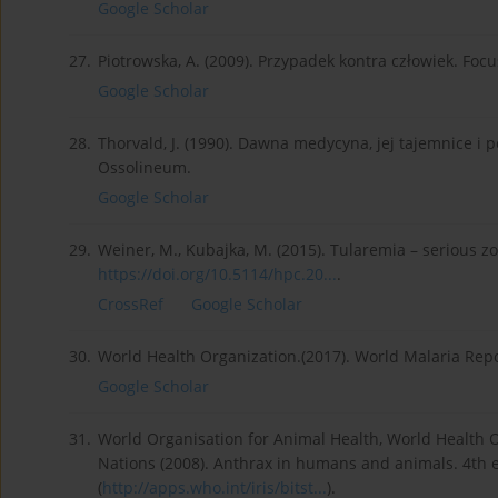
Google Scholar
27.
Piotrowska, A. (2009). Przypadek kontra człowiek. Focus
Google Scholar
28.
Thorvald, J. (1990). Dawna medycyna, jej tajemnice i p
Ossolineum.
Google Scholar
29.
Weiner, M., Kubajka, M. (2015). Tularemia – serious zoo
https://doi.org/10.5114/hpc.20...
.
CrossRef
Google Scholar
30.
World Health Organization.(2017). World Malaria Repo
Google Scholar
31.
World Organisation for Animal Health, World Health O
Nations (2008). Anthrax in humans and animals. 4th 
(
http://apps.who.int/iris/bitst...
).