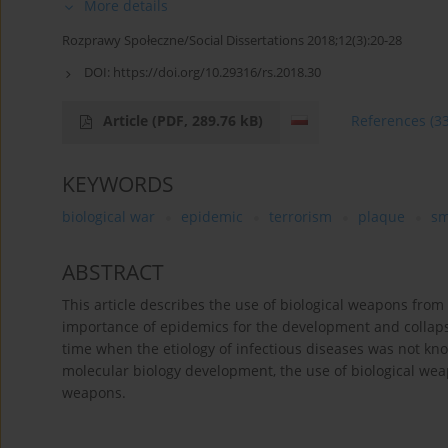
More details
Rozprawy Społeczne/Social Dissertations 2018;12(3):20-28
DOI:
https://doi.org/10.29316/rs.2018.30
Article
(PDF, 289.76 kB)
References
(3
KEYWORDS
biological war
epidemic
terrorism
plaque
sm
ABSTRACT
This article describes the use of biological weapons from
importance of epidemics for the development and collapse 
time when the etiology of infectious diseases was not kn
molecular biology development, the use of biological wea
weapons.