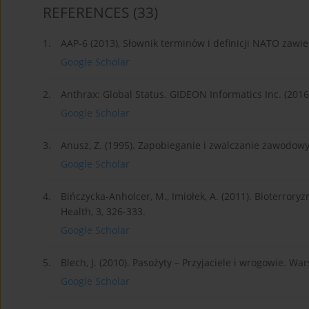
REFERENCES
(33)
1.
AAP-6 (2013), Słownik terminów i definicji NATO zawi
Google Scholar
2.
Anthrax: Global Status. GIDEON Informatics Inc. (2016
Google Scholar
3.
Anusz, Z. (1995). Zapobieganie i zwalczanie zawodow
Google Scholar
4.
Bińczycka-Anholcer, M., Imiołek, A. (2011). Bioterror
Health, 3, 326-333.
Google Scholar
5.
Blech, J. (2010). Pasożyty – Przyjaciele i wrogowie. W
Google Scholar