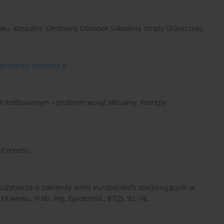
ieku. Koszalin: Centralny Ośrodek Szkolenia Straży Granicznej.
przeglad-tygodnik.p...
.
dem kiełbasianym – problem wciąż aktualny. Postępy
 Cornetis.
pasożytnicze u żołnierzy armii europejskich stacjonujących w
X wieku. Prob. Hig. Epidemiol., 87(2), 92 -96.