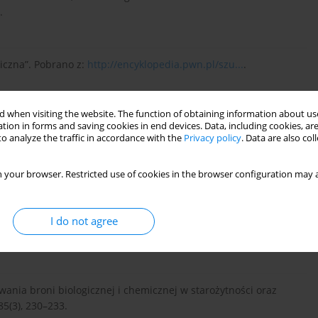
.
iczna”. Pobrano z:
http://encyklopedia.pwn.pl/szu...
.
 when visiting the website. The function of obtaining information about use
ographic Polska, 7(94), 28–63.
tion in forms and saving cookies in end devices. Data, including cookies, are
o analyze the traffic in accordance with the
Privacy policy
. Data are also co
 your browser. Restricted use of cookies in the browser configuration may a
I do not agree
M.S., Eitzen, E., Friedlander, A.M. (1999). Anthrax as a biological
, 281, 1735-1737.
https://doi.org/10.1001/jama.2...
.
sowania broni biologicznej i chemicznej w starożytności oraz
85(3), 230–233.