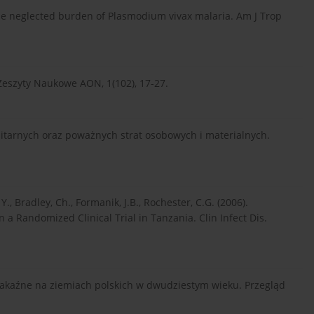
) The neglected burden of Plasmodium vivax malaria. Am J Trop
 Zeszyty Naukowe AON, 1(102), 17-27.
litarnych oraz poważnych strat osobowych i materialnych.
., Bradley, Ch., Formanik, J.B., Rochester, C.G. (2006).
 a Randomized Clinical Trial in Tanzania. Clin Infect Dis.
 zakaźne na ziemiach polskich w dwudziestym wieku. Przegląd