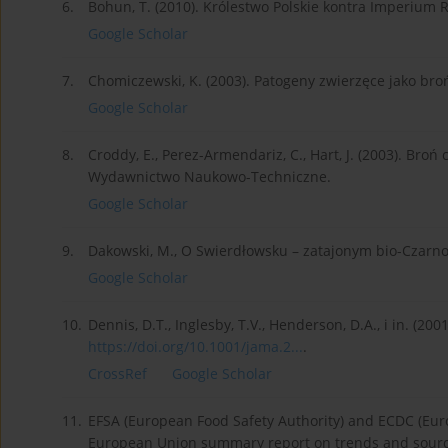
6.
Bohun, T. (2010). Królestwo Polskie kontra Imperium R
Google Scholar
7.
Chomiczewski, K. (2003). Patogeny zwierzęce jako broń
Google Scholar
8.
Croddy, E., Perez-Armendariz, C., Hart, J. (2003). Bro
Wydawnictwo Naukowo-Techniczne.
Google Scholar
9.
Dakowski, M., O Swierdłowsku – zatajonym bio-Czarn
Google Scholar
10.
Dennis, D.T., Inglesby, T.V., Henderson, D.A., i in. (2
https://doi.org/10.1001/jama.2...
.
CrossRef
Google Scholar
11.
EFSA (European Food Safety Authority) and ECDC (Euro
European Union summary report on trends and source