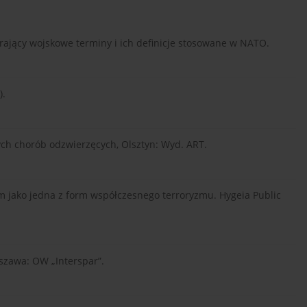
erający wojskowe terminy i ich definicje stosowane w NATO.
).
ych chorób odzwierzęcych, Olsztyn: Wyd. ART.
yzm jako jedna z form współczesnego terroryzmu. Hygeia Public
arszawa: OW „Interspar”.