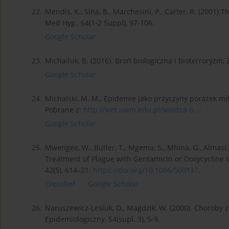
22.
Mendis, K., Sina, B., Marchesini, P., Carter, R. (2001
Med Hyg., 64(1-2 Suppl), 97-106.
Google Scholar
23.
Michailuk, B. (2016). Broń biologiczna i bioterroryzm,
Google Scholar
24.
Michalski, M. M., Epidemie jako przyczyny porażek mi
Pobrane z:
http://wet.uwm.edu.pl/wiedza-o...
.
Google Scholar
25.
Mwengee, W., Butler, T., Mgema, S., Mhina, G., Almasi, Y
Treatment of Plague with Gentamicin or Doxycycline in
42(5), 614–21.
https://doi.org/10.1086/500137
.
CrossRef
Google Scholar
26.
Naruszewicz-Lesiuk, D., Magdzik, W. (2000). Choroby
Epidemiologiczny, 54(supl. 3), 5-9.