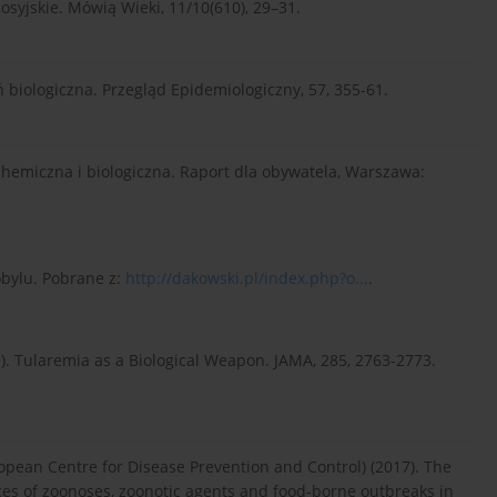
osyjskie. Mówią Wieki, 11/10(610), 29–31.
 biologiczna. Przegląd Epidemiologiczny, 57, 355-61.
ń chemiczna i biologiczna. Raport dla obywatela, Warszawa:
obylu. Pobrane z:
http://dakowski.pl/index.php?o...
.
001). Tularemia as a Biological Weapon. JAMA, 285, 2763-2773.
pean Centre for Disease Prevention and Control) (2017). The
s of zoonoses, zoonotic agents and food-borne outbreaks in