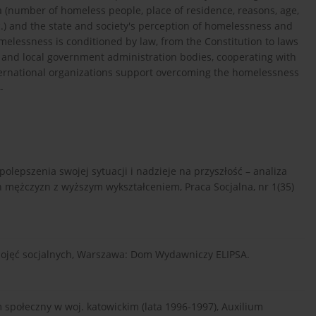
 (number of homeless people, place of residence, reasons, age,
c.) and the state and society's perception of homelessness and
omelessness is conditioned by law, from the Constitution to laws
al and local government administration bodies, cooperating with
nternational organizations support overcoming the homelessness
-
olepszenia swojej sytuacji i nadzieje na przyszłość – analiza
ężczyzn z wyższym wykształceniem, Praca Socjalna, nr 1(35)
on pojęć socjalnych, Warszawa: Dom Wydawniczy ELIPSA.
społeczny w woj. katowickim (lata 1996-1997), Auxilium