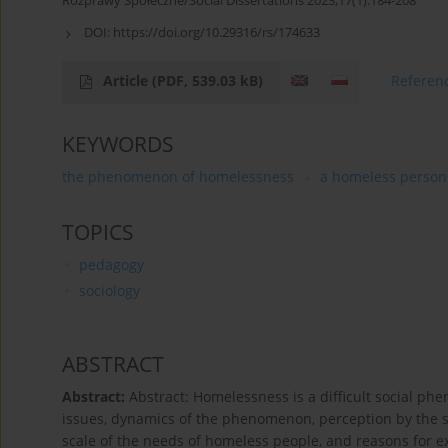
Rozprawy Społeczne/Social Dissertations 2023;17(1):184-208
DOI:
https://doi.org/10.29316/rs/174633
Article
(PDF, 539.03 kB)
Referen
KEYWORDS
the phenomenon of homelessness
a homeless person
TOPICS
pedagogy
sociology
ABSTRACT
Abstract:
Abstract: Homelessness is a difficult social p
issues, dynamics of the phenomenon, perception by the so
scale of the needs of homeless people, and reasons for ex