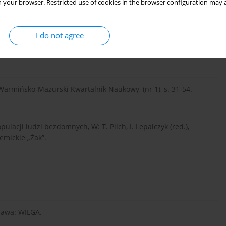
 your browser. Restricted use of cookies in the browser configuration may a
s. 113.
I do not agree
ości – aspekty fenomenologiczne, etiologiczne i
eologiczna.
Warmińsko-Mazurski Kwartalnik Naukowy, (nr 1), s. 31-54.
ulacji ludzi bezdomnych, W: T. Pilch, I. Lepalczyk (red.),
mickie „Żak”.
zawa: WILGA.