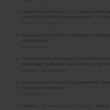
19.
Staszkiewicz-Grabarczyk, I. (2021). Działania wspiera
pandemii SARS-COV-2, Rozprawy Społeczne, 2021, (Tom 
CrossRef
Google Scholar
20.
Truskolawska, E.M. (2019). Kryminologiczne aspekty
Sprawiedliwości.
Google Scholar
21.
Truskolawska, E.M., Truskolawski, T. (2021). Krymino
Białegostoku. Studia Prawnoustrojowe (52), s. 502-50
CrossRef
Google Scholar
22.
Zaborowska, A. (2015). Dostrzegać bezdomność. Bezd
Towarzystwo Naukowe KUL.
Google Scholar
23.
Pobrane z:
http://www.bratalbert-pabianic...
; (dostęp