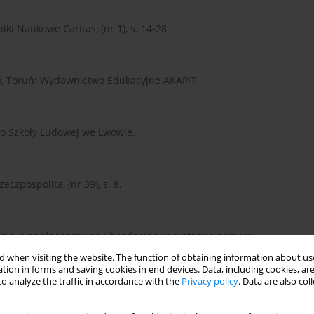
ki Naukowe Caritas, (nr 1), s. 14-28.
tro, Toruń: Wydawnictwo Edukacyjne AKAPIT.
wo Szkoły Ludowej we Lwowie.
eczpospolita, (nr 39), s. 8.
ubogie, niepełnosprawne i bezdomne w systemie pomocy
 when visiting the website. The function of obtaining information about use
tion in forms and saving cookies in end devices. Data, including cookies, are
o analyze the traffic in accordance with the
Privacy policy
. Data are also co
lemy, rozwiązania obecne oraz historyczne odwołanie do ludzi