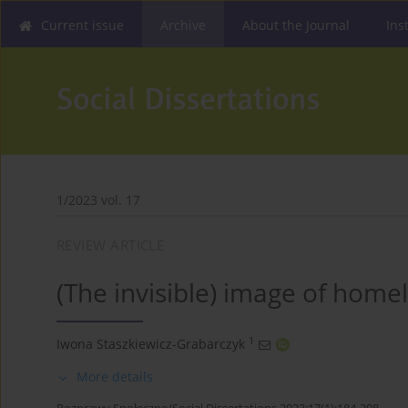
Current issue
Archive
About the Journal
Ins
1/2023 vol. 17
REVIEW ARTICLE
(The invisible) image of home
1
Iwona Staszkiewicz-Grabarczyk
More details