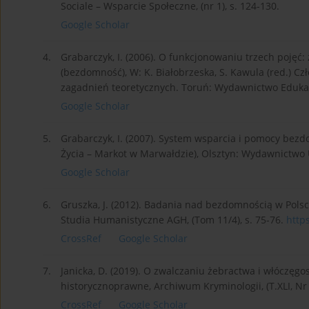
Sociale – Wsparcie Społeczne, (nr 1), s. 124-130.
Google Scholar
4.
Grabarczyk, I. (2006). O funkcjonowaniu trzech pojęć
(bezdomność), W: K. Białobrzeska, S. Kawula (red.) Cz
zagadnień teoretycznych. Toruń: Wydawnictwo Eduka
Google Scholar
5.
Grabarczyk, I. (2007). System wsparcia i pomocy bez
Życia – Markot w Marwałdzie), Olsztyn: Wydawnictw
Google Scholar
6.
Gruszka, J. (2012). Badania nad bezdomnością w Pol
Studia Humanistyczne AGH, (Tom 11/4), s. 75-76.
http
CrossRef
Google Scholar
7.
Janicka, D. (2019). O zwalczaniu żebractwa i włóczęgo
historycznoprawne, Archiwum Kryminologii, (T.XLI, Nr 
CrossRef
Google Scholar