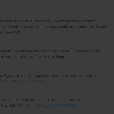
: żebracy (żebractwo), włóczędzy (włóczęgostwo), bezdomni
łowiek w obliczu wykluczenia i marginalizacji społecznej. Wokół
cyjne AKAPIT.
domnym (na przykładzie działalności Domu Odzyskanych dla
o Uniwersytetu Warmińsko-Mazurskiego.
sce. Wytyczne do ogólnopolskich badań osób bezdomnych.
s://doi.org/10.7494/human....
.
stwa w II Rzeczypospolitej (1918-1939). Studium
1), s. 465-495.
https://doi.org/10.7420/AK2019...
.