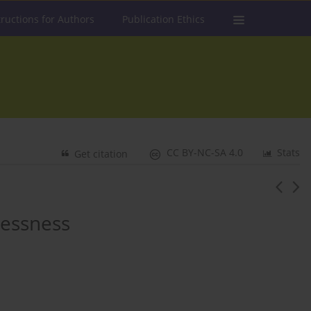
tructions for Authors
Publication Ethics
CC BY-NC-SA 4.0
Stats
Get citation
lessness