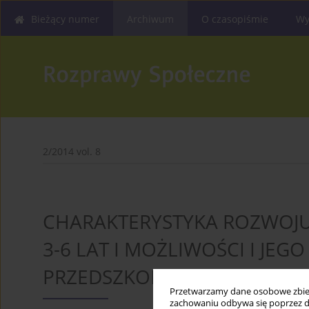
Bieżący numer
Archiwum
O czasopiśmie
Wy
2/2014 vol. 8
CHARAKTERYSTYKA ROZWOJU
3-6 LAT I MOŻLIWOŚCI I JE
PRZEDSZKOLU
Przetwarzamy dane osobowe zbiera
zachowaniu odbywa się poprzez d