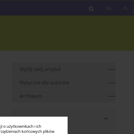
EN
PL
Wyślij swój artykuł
Wytyczne dla autorów
Archiwum
Udostępnij
i o użytkownikach i ich
rządzeniach końcowych plików
Wyślij mailem