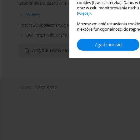
1
cookies (tzw. ciasteczka). Dane, w
Stanisława Nazaruk
oraz w celu monitorowania ruchu
(
więcej
).
Więcej
Możesz zmienić ustawienia cookie
Rozprawy Społeczne/Social Dissertations 2014;8(2):15-21
niektóre funkcjonalności dostępne
DOI:
https://doi.org/10.29316/rs/111163
Zgadzam się
Artykuł
(PDF, 183.96 kB)
eISSN:
2657-9332