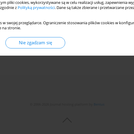
 tym pliki cookies, wykorzystywane są w celu realizacji usług, zapewnienia 
 zgodnie z
Polityką prywatności
. Dane są także zbierane i przetwarzane prze
s w swojej przeglądarce. Ograniczenie stosowania plików cookies w konfigur
 na stronie.
Nie zgadzam się
© 2006-2026 Journal hosting platform by
Bentus