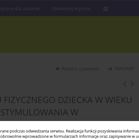
tyczne dla autorów
Standardy etyczne
Statystyki
Pobierz cytowanie
 FIZYCZNEGO DZIECKA W WIEKU
GO STYMULOWANIA W
ne podczas odwiedzania serwisu. Realizacja funkcji pozyskiwania informacj
obrowolnie wprowadzone w formularzach informacje oraz zapisywanie w u