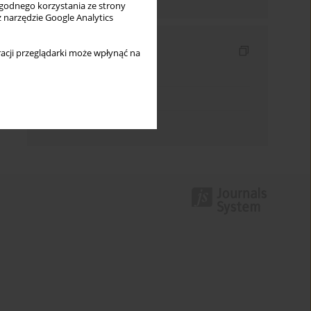
wygodnego korzystania ze strony
z narzędzie Google Analytics
Indeksy
acji przeglądarki może wpłynąć na
Indeks słów kluczowych
Indeks dziedzin
Indeks autorów