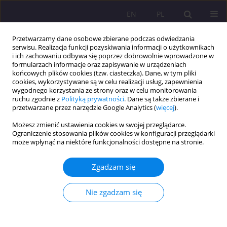
EN
PL
Przetwarzamy dane osobowe zbierane podczas odwiedzania
serwisu. Realizacja funkcji pozyskiwania informacji o użytkownikach
i ich zachowaniu odbywa się poprzez dobrowolnie wprowadzone w
formularzach informacje oraz zapisywanie w urządzeniach
końcowych plików cookies (tzw. ciasteczka). Dane, w tym pliki
cookies, wykorzystywane są w celu realizacji usług, zapewnienia
wygodnego korzystania ze strony oraz w celu monitorowania
ruchu zgodnie z
Polityką prywatności
. Dane są także zbierane i
przetwarzane przez narzędzie Google Analytics (
więcej
).
Misją
Rozpraw Społecznych
jest
pogłębianie wiedzy w dziedzinie
Możesz zmienić ustawienia cookies w swojej przeglądarce.
nauk społecznych poprzez
Ograniczenie stosowania plików cookies w konfiguracji przeglądarki
może wpłynąć na niektóre funkcjonalności dostępne na stronie.
publikowanie teorii, badań
empirycznych, recenzji. Czasopismo
publikuje oryginalne i wysokiej
Zgadzam się
jakości prace naukowe, które wnoszą
istotny wkład w toczącą się debatę w
Nie zgadzam się
zakresie
pedagogiki, socjologii
ekonomicznej i zdrowia
publicznego
rozpatrywanych z różnych perspektyw. Wysoko