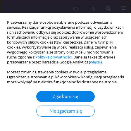
EN
PL
Przetwarzamy dane osobowe zbierane podczas odwiedzania
serwisu. Realizacja funkcji pozyskiwania informacji o użytkownikach
i ich zachowaniu odbywa się poprzez dobrowolnie wprowadzone w
formularzach informacje oraz zapisywanie w urządzeniach
końcowych plików cookies (tzw. ciasteczka). Dane, w tym pliki
cookies, wykorzystywane są w celu realizacji usług, zapewnienia
wygodnego korzystania ze strony oraz w celu monitorowania
ruchu zgodnie z
Polityką prywatności
. Dane są także zbierane i
przetwarzane przez narzędzie Google Analytics (
więcej
).
Rada Naukowa
Możesz zmienić ustawienia cookies w swojej przeglądarce.
Ograniczenie stosowania plików cookies w konfiguracji przeglądarki
może wpłynąć na niektóre funkcjonalności dostępne na stronie.
Godfrey Baldacchino
, University of Malta /L-Università ta’
Malta/, Malta
Zgadzam się
Barbara Bergier
, John Paul II University in Biała Podlaska,
Poland
Nie zgadzam się
Maria Cinque
, LUMSA University in Rome /Universita Mari SS.
Assunta di Roma/, Italy
Michele De Beni
, Salesian Pontifical University, Italy