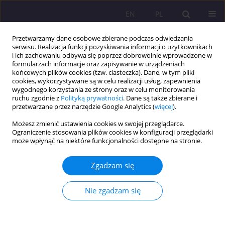
EN
PL
Przetwarzamy dane osobowe zbierane podczas odwiedzania
serwisu. Realizacja funkcji pozyskiwania informacji o użytkownikach
i ich zachowaniu odbywa się poprzez dobrowolnie wprowadzone w
formularzach informacje oraz zapisywanie w urządzeniach
końcowych plików cookies (tzw. ciasteczka). Dane, w tym pliki
cookies, wykorzystywane są w celu realizacji usług, zapewnienia
wygodnego korzystania ze strony oraz w celu monitorowania
ruchu zgodnie z
Polityką prywatności
. Dane są także zbierane i
przetwarzane przez narzędzie Google Analytics (
więcej
).
1/2024 vol. 18
Możesz zmienić ustawienia cookies w swojej przeglądarce.
Ograniczenie stosowania plików cookies w konfiguracji przeglądarki
ARTYKUŁ ORYGINALNY
może wpłynąć na niektóre funkcjonalności dostępne na stronie.
Fit inspiracja i thin inspiracja -
Zgadzam się
przegląd najnowszych badań
Nie zgadzam się
1
Patrycja Uram