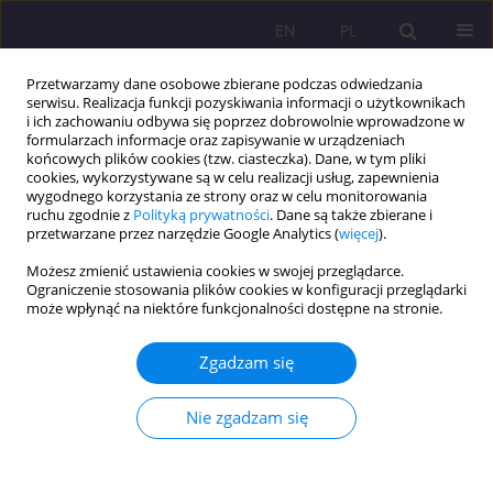
EN
PL
Przetwarzamy dane osobowe zbierane podczas odwiedzania
serwisu. Realizacja funkcji pozyskiwania informacji o użytkownikach
i ich zachowaniu odbywa się poprzez dobrowolnie wprowadzone w
formularzach informacje oraz zapisywanie w urządzeniach
końcowych plików cookies (tzw. ciasteczka). Dane, w tym pliki
cookies, wykorzystywane są w celu realizacji usług, zapewnienia
wygodnego korzystania ze strony oraz w celu monitorowania
ruchu zgodnie z
Polityką prywatności
. Dane są także zbierane i
przetwarzane przez narzędzie Google Analytics (
więcej
).
1/2025 vol. 19
Możesz zmienić ustawienia cookies w swojej przeglądarce.
Ograniczenie stosowania plików cookies w konfiguracji przeglądarki
ARTYKUŁ ORYGINALNY
może wpłynąć na niektóre funkcjonalności dostępne na stronie.
Opieka pielęgniarska nad
Zgadzam się
pacjentem z zaburzeniami ze
Nie zgadzam się
spektrum autyzmu – studium
przypadku