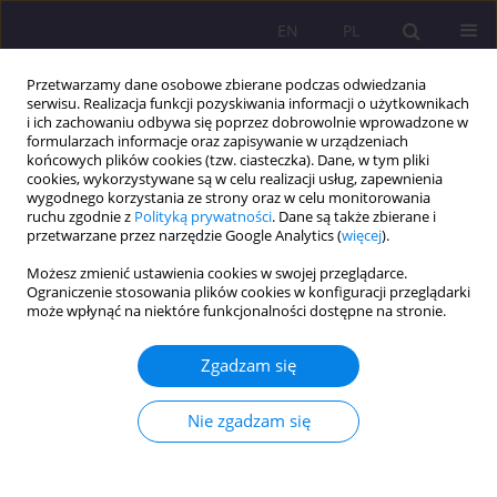
EN
PL
Przetwarzamy dane osobowe zbierane podczas odwiedzania
serwisu. Realizacja funkcji pozyskiwania informacji o użytkownikach
i ich zachowaniu odbywa się poprzez dobrowolnie wprowadzone w
formularzach informacje oraz zapisywanie w urządzeniach
końcowych plików cookies (tzw. ciasteczka). Dane, w tym pliki
cookies, wykorzystywane są w celu realizacji usług, zapewnienia
wygodnego korzystania ze strony oraz w celu monitorowania
ruchu zgodnie z
Polityką prywatności
. Dane są także zbierane i
przetwarzane przez narzędzie Google Analytics (
więcej
).
Archiwum
Możesz zmienić ustawienia cookies w swojej przeglądarce.
Ograniczenie stosowania plików cookies w konfiguracji przeglądarki
1/2025 vol. 19
może wpłynąć na niektóre funkcjonalności dostępne na stronie.
Zgadzam się
ARTYKUŁ ORYGINALNY
Kultura aksjologicznego zrównoważenia jako
Nie zgadzam się
produkt mechanizmu regionalnej dywersyfikacji
Magdalena Maria Zdun
Rozprawy Społeczne/Social Dissertations 2025;19(1):1-13