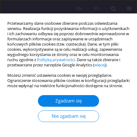
EN
PL
Przetwarzamy dane osobowe zbierane podczas odwiedzania
serwisu. Realizacja funkcji pozyskiwania informacji o użytkownikach
i ich zachowaniu odbywa się poprzez dobrowolnie wprowadzone w
formularzach informacje oraz zapisywanie w urządzeniach
końcowych plików cookies (tzw. ciasteczka). Dane, w tym pliki
cookies, wykorzystywane są w celu realizacji usług, zapewnienia
wygodnego korzystania ze strony oraz w celu monitorowania
ruchu zgodnie z
Polityką prywatności
. Dane są także zbierane i
przetwarzane przez narzędzie Google Analytics (
więcej
).
Autor
Magdalena Zdun
Możesz zmienić ustawienia cookies w swojej przeglądarce.
Ograniczenie stosowania plików cookies w konfiguracji przeglądarki
ARTYKUŁ ORYGINALNY
może wpłynąć na niektóre funkcjonalności dostępne na stronie.
Kultura aksjologicznego zrównoważenia jako
produkt mechanizmu regionalnej dywersyfikacji
Zgadzam się
Magdalena Maria Zdun
Nie zgadzam się
Rozprawy Społeczne/Social Dissertations 2025;19(1):1-13
DOI
:
https://doi.org/10.29316/rs/199631
Statystyki