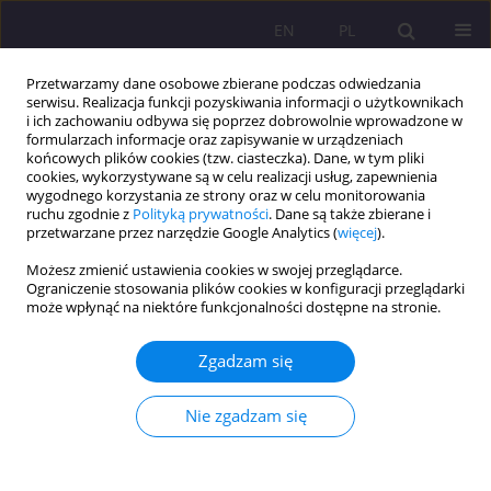
EN
PL
Przetwarzamy dane osobowe zbierane podczas odwiedzania
serwisu. Realizacja funkcji pozyskiwania informacji o użytkownikach
i ich zachowaniu odbywa się poprzez dobrowolnie wprowadzone w
formularzach informacje oraz zapisywanie w urządzeniach
końcowych plików cookies (tzw. ciasteczka). Dane, w tym pliki
cookies, wykorzystywane są w celu realizacji usług, zapewnienia
wygodnego korzystania ze strony oraz w celu monitorowania
ruchu zgodnie z
Polityką prywatności
. Dane są także zbierane i
przetwarzane przez narzędzie Google Analytics (
więcej
).
Autor
Patrycja Felczak
Możesz zmienić ustawienia cookies w swojej przeglądarce.
Ograniczenie stosowania plików cookies w konfiguracji przeglądarki
może wpłynąć na niektóre funkcjonalności dostępne na stronie.
(Po)wolność
Patrycja Felczak
Zgadzam się
Rozprawy Społeczne/Social Dissertations 2025;19(1):454-457
DOI
:
https://doi.org/10.29316/rs/215379
Nie zgadzam się
Statystyki
Artykuł
(PDF)