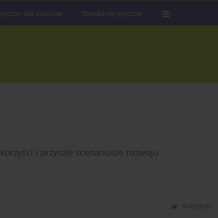
tyczne dla autorów
Standardy etyczne
korzyści i przyszłe scenariusze rozwoju
Statystyki