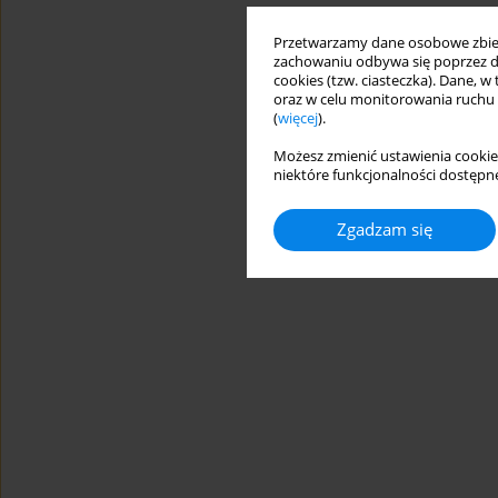
Przetwarzamy dane osobowe zbiera
zachowaniu odbywa się poprzez d
cookies (tzw. ciasteczka). Dane, w
oraz w celu monitorowania ruchu
(
więcej
).
Możesz zmienić ustawienia cookie
niektóre funkcjonalności dostępne
Zgadzam się