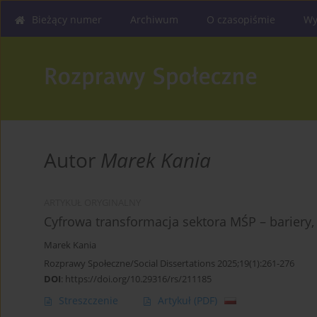
Bieżący numer
Archiwum
O czasopiśmie
Wy
Autor
Marek Kania
ARTYKUŁ ORYGINALNY
Cyfrowa transformacja sektora MŚP – bariery, 
Marek Kania
Rozprawy Społeczne/Social Dissertations 2025;19(1):261-276
DOI
:
https://doi.org/10.29316/rs/211185
Streszczenie
Artykuł
(PDF)