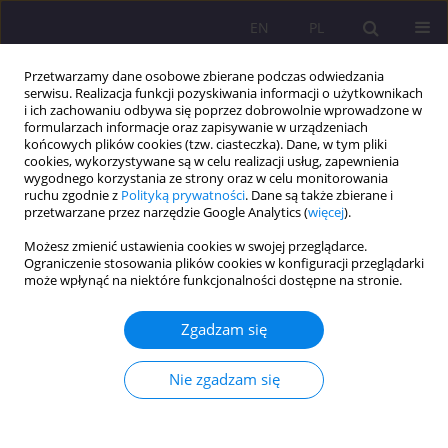
EN
PL
Przetwarzamy dane osobowe zbierane podczas odwiedzania
serwisu. Realizacja funkcji pozyskiwania informacji o użytkownikach
i ich zachowaniu odbywa się poprzez dobrowolnie wprowadzone w
formularzach informacje oraz zapisywanie w urządzeniach
końcowych plików cookies (tzw. ciasteczka). Dane, w tym pliki
cookies, wykorzystywane są w celu realizacji usług, zapewnienia
wygodnego korzystania ze strony oraz w celu monitorowania
ruchu zgodnie z
Polityką prywatności
. Dane są także zbierane i
przetwarzane przez narzędzie Google Analytics (
więcej
).
1/2025 vol. 19
Możesz zmienić ustawienia cookies w swojej przeglądarce.
Ograniczenie stosowania plików cookies w konfiguracji przeglądarki
ARTYKUŁ ORYGINALNY
może wpłynąć na niektóre funkcjonalności dostępne na stronie.
Muzea wobec pamięci: leczenie
Zgadzam się
ran czy utrwalanie bólu?
Nie zgadzam się
Postrzegane implikacje dla
budowania pokoju w Azji