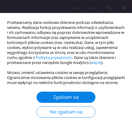
EN
PL
Przetwarzamy dane osobowe zbierane podczas odwiedzania
serwisu. Realizacja funkcji pozyskiwania informacji o użytkownikach
i ich zachowaniu odbywa się poprzez dobrowolnie wprowadzone w
formularzach informacje oraz zapisywanie w urządzeniach
końcowych plików cookies (tzw. ciasteczka). Dane, w tym pliki
cookies, wykorzystywane są w celu realizacji usług, zapewnienia
wygodnego korzystania ze strony oraz w celu monitorowania
ruchu zgodnie z
Polityką prywatności
. Dane są także zbierane i
przetwarzane przez narzędzie Google Analytics (
więcej
).
Słowo kluczowe
kultura i
Możesz zmienić ustawienia cookies w swojej przeglądarce.
dziedzictwo
Ograniczenie stosowania plików cookies w konfiguracji przeglądarki
może wpłynąć na niektóre funkcjonalności dostępne na stronie.
ARTYKUŁ ORYGINALNY
Zgadzam się
Muzea wobec pamięci: leczenie ran czy
utrwalanie bólu? Postrzegane implikacje dla
Nie zgadzam się
budowania pokoju w Azji Południowo-
Wschodniej