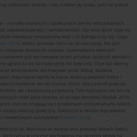
stabilności dziecka – lub źródłem jej braku, jeśli nie potrafi
w – nie tylko moralnych i społecznych, ale też emocjonalnych.
, odpowiedzialności i samodzielności. Dla syna ojciec staje się
tórym nawiązuje emocjonalną więź i od którego uczy się, czego
lec, 2012
). Miłość ojcowska różni się od matczynej. Nie jest
 co motywuje dziecko do rozwoju i pokonywania własnych
go zadaniem jest wychowywać przez przykład, spójność wartości i
nie ogranicza się do tradycyjnej roli żywiciela. Chce być obecny
pierać emocjonalnie, wychowywać przez dialog. Badania
owani, mają lepsze wyniki w nauce, większą pewność siebie i
two to wyzwanie, ale też szansa. Ojciec, który potrafi połączyć
dnikiem, ale i bezpieczną przystanią. Taki mężczyzna nie boi się
rwszych chwil życia dziecka, aż po jego dorosłość (Dudak, 2012).
 ojcem częściej zmagają się z problemami emocjonalnymi, lękiem,
i niedojrzałością społeczną. Zwłaszcza w okresie dojrzewania
o niewłaściwych autorytetów (
Pawelec, 2012
).
łodszych lat. Wyznacza on wzorce oraz postawy, których żadna
). Mężczyzna w procesie wychowania ma ogromny wpływ na