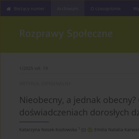
Bieżący numer
Archiwum
O czasopiśmie
Wy
1/2025 vol. 19
ARTYKUŁ ORYGINALNY
Nieobecny, a jednak obecny?
doświadczeniach dorosłych dz
1
Katarzyna Nosek-Kozłowska
,
Emilia Natalia Karwa