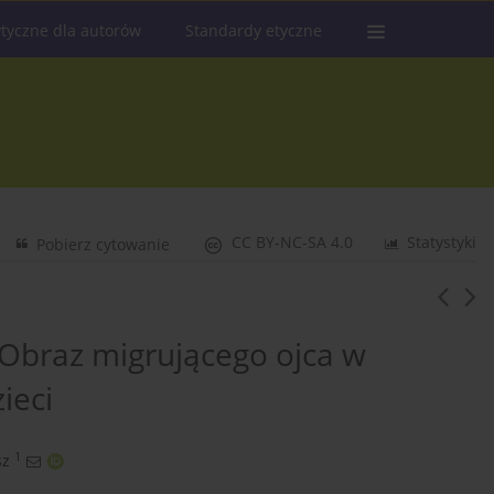
tyczne dla autorów
Standardy etyczne
CC BY-NC-SA 4.0
Statystyki
Pobierz cytowanie
 Obraz migrującego ojca w
ieci
1
sz