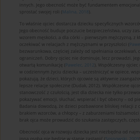
innych. Jego obecność może być fundamentem emocjonalnej 
sprostać swojej roli (
Malina, 2018
).
To właśnie ojciec dostarcza dziecku specyficznych wzorcó
Jego obecność buduje poczucie bezpieczeństwa, uczy zasad
wzorem męskości, a dla córki – pierwszym mężczyzną, z k
oczekiwać w relacjach z mężczyznami w przyszłości (
Pawe
bezwarunkowa, częściej zależy od spełniania oczekiwań,
ograniczeń. Dobry ojciec nie dominuje, lecz prowadzi. Je
otwartą komunikację (
Pawelec, 2012
). Współczesny ojciec 
w codziennym życiu dziecka – uczestniczyć w opiece, ws
pokazują, że dzieci, których ojcowie są aktywnie zaangaż
lepsze relacje społeczne (Dudak, 2012). Współczesne ojcos
stanowczość z czułością, jest dla dziecka nie tylko przewo
pokazywać emocji, słuchać, wspierać i być obecny – od pie
Badania dowodzą, że dzieci pozbawione bliskiej relacji z
brakiem wzorców, a chłopcy – z zaburzeniami tożsamości 
brak ojca może prowadzić do szukania zastępczych, częst
Obecność ojca w rozwoju dziecka jest niezbędna od najm
inna osoba nie będzie w stanie zastąpić (
Sosnowski, 2009