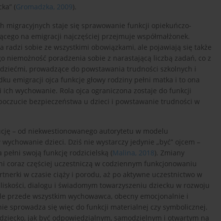
ka” (
Gromadzka, 2009
).
h migracyjnych staje się sprawowanie funkcji opiekuńczo-
cego na emigracji najczęściej przejmuje współmałżonek.
 radzi sobie ze wszystkimi obowiązkami, ale pojawiają się także
o niemożność poradzenia sobie z narastającą liczbą zadań, co z
 dziećmi, prowadzące do powstawania trudności szkolnych i
 emigracji ojca funkcje głowy rodziny pełni matka i to ona
i ich wychowanie. Rola ojca ograniczona zostaje do funkcji
 poczucie bezpieczeństwa u dzieci i powstawanie trudności w
lucję – od niekwestionowanego autorytetu w modelu
ychowanie dzieci. Dziś nie wystarczy jedynie „być” ojcem –
pełni swoją funkcję rodzicielską (
Malina, 2018
). Zmiany
ni coraz częściej uczestniczą w codziennym funkcjonowaniu
tnerki w czasie ciąży i porodu, aż po aktywne uczestnictwo w
liskości, dialogu i świadomym towarzyszeniu dziecku w rozwoju
l, ale przede wszystkim wychowawca, obecny emocjonalnie i
 nie sprowadza się więc do funkcji materialnej czy symbolicznej.
zy dziecko, jak być odpowiedzialnym, samodzielnym i otwartym na