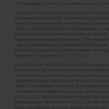
osób pozostających w domu, szczególnie w odczuciu dziec
Pierwszym i niezwykle istotnym zagadnieniem w rodzinac
wychowawczych nad dziećmi. Obowiązki rodzica pozostają
Większość rodziców w wyniku silnej motywacji przetrwania
rodziny, w których przemęczenie rodzica powoduje u nieg
kolei powoduje często zaniedbania w zakresie opieki nad
problemów wychowawczych (Danilewicz, 2006). W przypadku
staje się odpowiedzialna za zapewnienie dzieciom opieki 
materialnej, ale jego brak w rodzinie powoduje mniejsze
kontaktach z rówieśnikami (
Fojcik, 2007
, s. 13).
We współczesnej rodzinie rola ojca przeszła istotną ewo
patriarchalnym, po partnera aktywnie zaangażowanego w w
coraz większe znaczenie zyskuje sposób, w jaki mężczyzna 
społeczne, kulturowe i ekonomiczne sprawiły, że mężczyź
rodziny – od planowania potomstwa, przez wspieranie par
wychowaniu dzieci. Współczesne ojcostwo opiera się na b
(
Pawelec, 2012
). Współczesny ojciec to nie tylko żywicie
zaangażowany w życie dziecka (
Pawelec, 2012
). Rola ojca
Ojciec to przewodnik, nauczyciel, opiekun – ktoś, kto uc