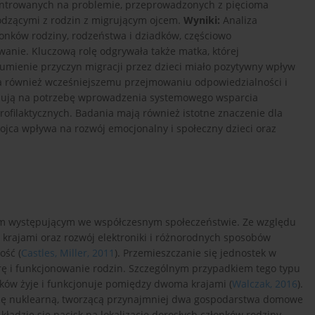
ntrowanych na problemie, przeprowadzonych z pięcioma
odzącymi z rodzin z migrującym ojcem.
Wyniki:
Analiza
onków rodziny, rodzeństwa i dziadków, częściowo
anie. Kluczową rolę odgrywała także matka, której
zumienie przyczyn migracji przez dzieci miało pozytywny wpływ
ała również wcześniejszemu przejmowaniu odpowiedzialności i
ują na potrzebę wprowadzenia systemowego wsparcia
rofilaktycznych. Badania mają również istotne znaczenie dla
ojca wpływa na rozwój emocjonalny i społeczny dzieci oraz
em występującym we współczesnym społeczeństwie. Ze względu
krajami oraz rozwój elektroniki i różnorodnych sposobów
ość (
Castles, Miller, 2011
). Przemieszczanie się jednostek w
ę i funkcjonowanie rodzin. Szczególnym przypadkiem tego typu
nków żyje i funkcjonuje pomiędzy dwoma krajami (
Walczak, 2016
).
zinę nuklearną, tworzącą przynajmniej dwa gospodarstwa domowe
e kładzie się nacisk na lokalizację dorosłych członków rodziny.