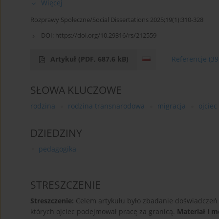
Więcej
Rozprawy Społeczne/Social Dissertations 2025;19(1):310-328
DOI:
https://doi.org/10.29316/rs/212559
Artykuł
(PDF, 687.6 kB)
Referencje
(39
SŁOWA KLUCZOWE
rodzina
rodzina transnarodowa
migracja
ojciec
DZIEDZINY
pedagogika
STRESZCZENIE
Streszczenie:
Celem artykułu było zbadanie doświadczeń 
których ojciec podejmował pracę za granicą.
Materiał i m