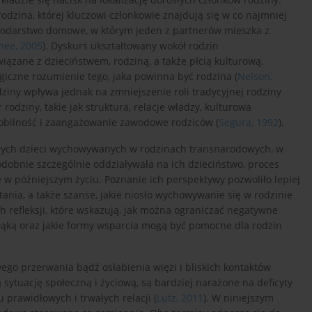
dzina, której kluczowi członkowie znajdują się w co najmniej
spodarstwo domowe, w którym jeden z partnerów mieszka z
hee, 2005
). Dyskurs ukształtowany wokół rodzin
ązane z dzieciństwem, rodziną, a także płcią kulturową.
ogiczne rozumienie tego, jaka powinna być rodzina (
Nelson,
iny wpływa jednak na zmniejszenie roli tradycyjnej rodziny
rodziny, takie jak struktura, relacje władzy, kulturowa
a mobilność i zaangażowanie zawodowe rodziców (
Segura, 1992
).
słych dzieci wychowywanych w rodzinach transnarodowych, w
dobnie szczególnie oddziaływała na ich dzieciństwo, proces
w późniejszym życiu. Poznanie ich perspektywy pozwoliło lepiej
tania, a także szanse, jakie niosło wychowywanie się w rodzinie
 refleksji, które wskazują, jak można ograniczać negatywne
rozłąką oraz jakie formy wsparcia mogą być pomocne dla rodzin
go przerwania bądź osłabienia więzi i bliskich kontaktów
sytuację społeczną i życiową, są bardziej narażone na deficyty
prawidłowych i trwałych relacji (
Lutz, 2011
). W niniejszym