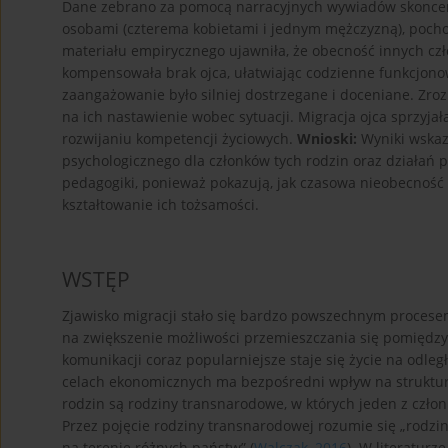
Dane zebrano za pomocą narracyjnych wywiadów skonce
osobami (czterema kobietami i jednym mężczyzną), poch
materiału empirycznego ujawniła, że obecność innych czł
kompensowała brak ojca, ułatwiając codzienne funkcjonow
zaangażowanie było silniej dostrzegane i doceniane. Zro
na ich nastawienie wobec sytuacji. Migracja ojca sprzyj
rozwijaniu kompetencji życiowych.
Wnioski:
Wyniki wskaz
psychologicznego dla członków tych rodzin oraz działań p
pedagogiki, ponieważ pokazują, jak czasowa nieobecność 
kształtowanie ich tożsamości.
WSTĘP
Zjawisko migracji stało się bardzo powszechnym proces
na zwiększenie możliwości przemieszczania się pomiędzy 
komunikacji coraz popularniejsze staje się życie na odległ
celach ekonomicznych ma bezpośredni wpływ na struktur
rodzin są rodziny transnarodowe, w których jeden z czło
Przez pojęcie rodziny transnarodowej rozumie się „rod
na terenie różnych państw” (
Walczak, 2016
). W literaturz