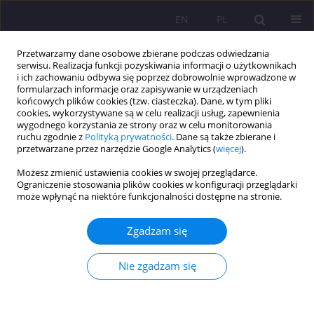
EN
PL
Przetwarzamy dane osobowe zbierane podczas odwiedzania
serwisu. Realizacja funkcji pozyskiwania informacji o użytkownikach
i ich zachowaniu odbywa się poprzez dobrowolnie wprowadzone w
formularzach informacje oraz zapisywanie w urządzeniach
końcowych plików cookies (tzw. ciasteczka). Dane, w tym pliki
cookies, wykorzystywane są w celu realizacji usług, zapewnienia
wygodnego korzystania ze strony oraz w celu monitorowania
ruchu zgodnie z
Polityką prywatności
. Dane są także zbierane i
przetwarzane przez narzędzie Google Analytics (
więcej
).
Słowo kluczowe
rodzina
Możesz zmienić ustawienia cookies w swojej przeglądarce.
transnarodowa
Ograniczenie stosowania plików cookies w konfiguracji przeglądarki
może wpłynąć na niektóre funkcjonalności dostępne na stronie.
ARTYKUŁ ORYGINALNY
Zgadzam się
Nieobecny, a jednak obecny? Obraz migrującego
ojca w doświadczeniach dorosłych dzieci
Nie zgadzam się
Katarzyna Nosek-Kozłowska
,
Emilia Natalia Karwasz
Rozprawy Społeczne/Social Dissertations 2025;19(1):310-328