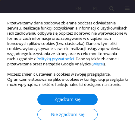
EN
PL
Przetwarzamy dane osobowe zbierane podczas odwiedzania
serwisu. Realizacja funkcji pozyskiwania informacji o użytkownikach
i ich zachowaniu odbywa się poprzez dobrowolnie wprowadzone w
formularzach informacje oraz zapisywanie w urządzeniach
końcowych plików cookies (tzw. ciasteczka). Dane, w tym pliki
cookies, wykorzystywane są w celu realizacji usług, zapewnienia
wygodnego korzystania ze strony oraz w celu monitorowania
ruchu zgodnie z
Polityką prywatności
. Dane są także zbierane i
przetwarzane przez narzędzie Google Analytics (
więcej
).
Autor
Katarzyna Nosek-
Możesz zmienić ustawienia cookies w swojej przeglądarce.
Kozłowska
Ograniczenie stosowania plików cookies w konfiguracji przeglądarki
może wpłynąć na niektóre funkcjonalności dostępne na stronie.
ARTYKUŁ ORYGINALNY
Nieobecny, a jednak obecny? Obraz migrującego
Zgadzam się
ojca w doświadczeniach dorosłych dzieci
Nie zgadzam się
Katarzyna Nosek-Kozłowska
,
Emilia Natalia Karwasz
Rozprawy Społeczne/Social Dissertations 2025;19(1):310-328
DOI
:
https://doi.org/10.29316/rs/212559