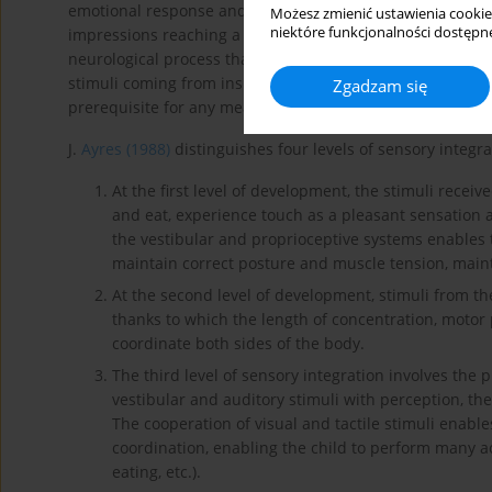
emotional response and thinking. Sensory integration is 
Możesz zmienić ustawienia cookie
niektóre funkcjonalności dostępne
impressions reaching a person into a complete and compr
neurological process that involves all areas of perceptio
stimuli coming from inside the body and from the enviro
Zgadzam się
prerequisite for any meaningful and planned activity (
Maj
J.
Ayres (1988)
distinguishes four levels of sensory integra
At the first level of development, the stimuli recei
and eat, experience touch as a pleasant sensation 
the vestibular and proprioceptive systems enables
maintain correct posture and muscle tension, maint
At the second level of development, stimuli from th
thanks to which the length of concentration, motor 
coordinate both sides of the body.
The third level of sensory integration involves the 
vestibular and auditory stimuli with perception, t
The cooperation of visual and tactile stimuli enabl
coordination, enabling the child to perform many acti
eating, etc.).