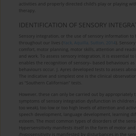
activities and properly directed child’s play or playing w
therapy.
IDENTIFICATION OF SENSORY INTEGR
Sensory integration, or the use of sensory information to 
throughout our lives (
Yack, Aquilla, Sutton, 2014
). Sensory
comfort, motor planning, motor skills, attention and readine
and work. To assess sensory integration, it is essential to
enables the recognition of sensory– based behaviours as
behaviours occur. J. Ayres developed tests to assess abn
The indicative and simplest one is the clinical observatio
as “Southern Californian” tests.
However, these can only be carried out by appropriately t
symptoms of sensory integration dysfunction in children ar
too weak), too low or too high levels of attention and act
speech development, language development, learning diffic
esteem. The most common types of disorders of the sensor
Hypersensitivity manifests itself in the form of motor an
/hyposensitivity is manifested by disturbances in the se