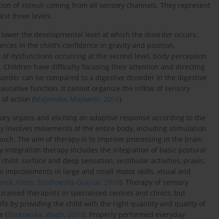
ation of stimuli coming from all sensory channels. They represent
irst three levels.
 lower the developmental level at which the disorder occurs.
ances in the child’s confidence in gravity and position,
 of dysfunctions occurring at the second level, body perception
. Children have difficulty focusing their attention and directing
disorder can be compared to a digestive disorder in the digestive
l causative function, it cannot organize the inflow of sensory
of action (
Majewska, Majewski, 2016
).
sory organs and eliciting an adaptive response according to the
ly involves movements of the entire body, including stimulation
ouch. The aim of therapy is to improve processing in the brain
ry integration therapy includes the integration of basic postural
ild: surface and deep sensation, vestibular activities, praxis,
s to improvements in large and small motor skills, visual and
rek, Kloze, Szydłowska-Grajcar, 2010
). Therapy of sensory
trained therapists in specialised centres and clinics, but
ife by providing the child with the right quantity and quality of
e (
Borkowska, Wagh, 2010
). Properly performed everyday