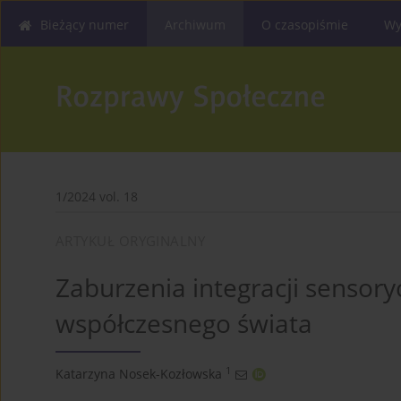
Bieżący numer
Archiwum
O czasopiśmie
Wy
1/2024 vol. 18
ARTYKUŁ ORYGINALNY
Zaburzenia integracji sensory
współczesnego świata
1
Katarzyna Nosek-Kozłowska