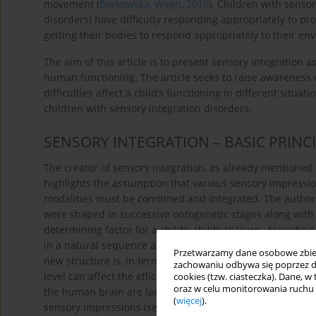
movement (
Borkowska, Wagh, 2010
). Children with sens
disorders) have difficulty responding appropriately to pro
getting their bodies to respond appropriately to their en
The aim of this article is to present sensory integration 
human functioning. The article seeks to raise awareness 
difficulties affect a child’s functioning in different sit
children with sensory integration disorders.
SENSORY INTEGRATION – BASIC PRINC
The creator of sensory integration, as already mentioned 
highlights the assumption that various sensory impress
modalities must be combined and integrated. The author 
were shaped in successive ontogenetic stages along wit
determining factor for a child’s ability to learn. Accordin
in a natural sequence and every child must complete the
Przetwarzamy dane osobowe zbiera
new structure is, in terms of its function, to some extent
zachowaniu odbywa się poprzez d
level can affect the efficiency of higher functions create
cookies (tzw. ciasteczka). Dane, w
oraz w celu monitorowania ruchu
the human brain are largely linear and autonomous. “Sens
(
więcej
).
sensory impressions (sensory stimuli) in order for the br