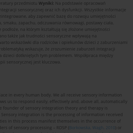
teratury przedmiotu
Wyniki:
Na podstawie opracowań
egracji sensorycznej oraz ich dysfunkcji. Wszystkie informacje
zintegrowane, aby zapewnić bazę do rozwoju umiejętności
u, smaku, zapachu, odczuwania równowagi, postawy ciała,
podłoże, na którym kształtują się złożone umiejętności
sano także jak trudności sensoryczne wpływają na
warto wskazówki dla rodziców i opiekunów dzieci z zaburzeniami
roblematyką wskazuje, że zrozumienie zaburzeń integracji
la dzieci dotkniętych tym problemem. Współpraca między
pii sensorycznej jest kluczowa.
place in every human body. We all receive sensory information
s us to respond easily, effectively and, above all, automatically
he founder of sensory integration theory and therapy is
. Sensory integration is the processing of information received
rities in this process manifest themselves in the occurrence of
ders of sensory processing – RDSP (
Borkowska, Wagh, 2010
) or