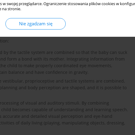
the process of segregating, organising and combining all sensory
s w swojej przeglądarce. Ograniczenie stosowania plików cookies w konfigur
 na stronie.
ehensive brain function” (
Ayres, 1988
). Sensory integration is a
n and motor skills and enables an appropriate response to
nment. An undisturbed sensory integration process is a
Nie zgadzam się
ewska, Majewski, 2016
).
tion:
ved by the tactile system are combined so that the baby can suck
and form a bond with its mother. Integrating information from
 the child to make properly coordinated eye movements,
ain balance and have confidence in gravity.
e vestibular, proprioceptive and tactile systems are combined,
planning and body perception are shaped, and it is possible to
processing of visual and auditory stimuli. By combining
he child becomes capable of understanding and learning speech.
es accurate and detailed visual perception and eye-hand
vities of daily living (playing, manipulating objects, dressing,