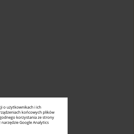
i o użytkownikach i ich
rządzeniach końcowych plików
wygodnego korzystania ze strony
z narzędzie Google Analytics