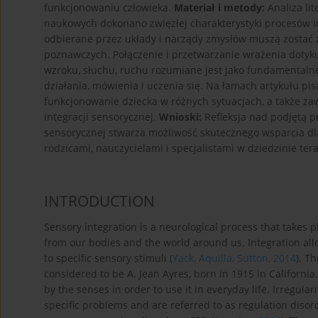
funkcjonowaniu człowieka.
Materiał i metody:
Analiza li
naukowych dokonano zwięzłej charakterystyki procesów int
odbierane przez układy i narządy zmysłów muszą zostać 
poznawczych. Połączenie i przetwarzanie wrażenia dotyk
wzroku, słuchu, ruchu rozumiane jest jako fundamentalne 
działania, mówienia i uczenia się. Na łamach artykułu pi
funkcjonowanie dziecka w różnych sytuacjach, a także za
integracji sensorycznej.
Wnioski:
Refleksja nad podjętą p
sensorycznej stwarza możliwość skutecznego wsparcia d
rodzicami, nauczycielami i specjalistami w dziedzinie tera
INTRODUCTION
Sensory integration is a neurological process that takes 
from our bodies and the world around us. Integration allow
to specific sensory stimuli (
Yack, Aquilla, Sutton, 2014
). T
considered to be A. Jean Ayres, born in 1915 in California
by the senses in order to use it in everyday life. Irregula
specific problems and are referred to as regulation disor