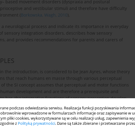
ory– based movement disorders (dyspraxia and postural
prioceptive and vestibular stimuli and therefore have difficulty
vironment (
Borkowska, Wagh, 2010
).
as a neurological process and indicate its importance in everyday
of sensory integration disorders, describes how sensory
uations, and provides recommendations for parents and carers of
IPLES
in the introduction, is considered to be Jean Ayres, whose theory
ions that reach humans en masse through various perceptual
of the SI concept assumes that perceptual and motor functions
h human development and are therefore a prerequisite and
g to her, the integrative functions of sensory perception develop
 same stage of development (
Majewska, Majewski, 2016
). Each
ne podczas odwiedzania serwisu. Realizacja funkcji pozyskiwania informacj
 dependent on previous structures, so disturbances at the basic
obrowolnie wprowadzone w formularzach informacje oraz zapisywanie w u
d on their foundation. According to Ayres, neuronal processes in
 tym pliki cookies, wykorzystywane są w celu realizacji usług, zapewnienia 
 zgodnie z
Polityką prywatności
. Dane są także zbierane i przetwarzane prze
ory integration is the process of organising and processing
ain to create useful bodily response and meaningful perception,