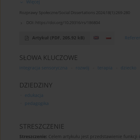
Więcej
Rozprawy Społeczne/Social Dissertations 2024;18(1):269-280
DOI:
https://doi.org/10.29316/rs/186804
Artykuł
(PDF, 205.92 kB)
Refere
SŁOWA KLUCZOWE
integracja sensoryczna
rozwój
terapia
dziecko
DZIEDZINY
edukacja
pedagogika
STRESZCZENIE
Streszczenie:
Celem artykułu jest przedstawienie funkcji 