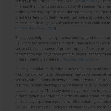
sensory processing disorder – SPD (
Arnwine, 2016
). Thes
misread the information provided by the senses. As a res
ordinary sensory experiences. Normal sensory experiences 
often interfere with daily life and can cause problems for
increase in the diagnosis of such disorders in children i
(
Borkowska, Wagh, 2010
).
The senses help us to experience and respond to our sur
us. There are seven senses in the human body that work 
sense of balance, sense of proprioception. Sensory proce
information and have three main subtypes: sensory modu
differentiation disorders (
Borkowska, Wagh, 2010
).
Sensory modulation disorders cause the body to misinterpr
from the environment. The senses may be hypersensitive o
sensory stimulation can involve a tendency to react to so
contrast, people showing sensory hyposensitivity do not 
develop typically. They may need longer or more intensive
differentiation disorder have difficulty understanding th
and so may experience problems differentiating sounds r
texture. They may not understand what they are touching 