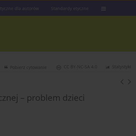
tyczne dla autorów
Standardy etyczne
CC BY-NC-SA 4.0
Statystyki
Pobierz cytowanie
cznej – problem dzieci