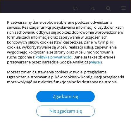
EN
PL
Przetwarzamy dane osobowe zbierane podczas odwiedzania
serwisu. Realizacja funkcji pozyskiwania informacji o użytkownikach
i ich zachowaniu odbywa się poprzez dobrowolnie wprowadzone w
formularzach informacje oraz zapisywanie w urządzeniach
końcowych plików cookies (tzw. ciasteczka). Dane, w tym pliki
cookies, wykorzystywane są w celu realizacji usług, zapewnienia
wygodnego korzystania ze strony oraz w celu monitorowania
ruchu zgodnie z
Polityką prywatności
. Dane są także zbierane i
przetwarzane przez narzędzie Google Analytics (
więcej
).
Dziedzina
edukacja
Możesz zmienić ustawienia cookies w swojej przeglądarce.
Ograniczenie stosowania plików cookies w konfiguracji przeglądarki
ARTYKUŁ PRZEGLĄDOWY
może wpłynąć na niektóre funkcjonalności dostępne na stronie.
Kreatywność i wyobraźnia w edukacji szkolnej
jako fundament twórczego uczenia się
Zgadzam się
Katarzyna Nosek-Kozłowska
Nie zgadzam się
Rozprawy Społeczne/Social Dissertations 2026;20(1):182-193
DOI
:
https://doi.org/10.29316/rs/225019
Statystyki