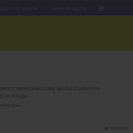
tyczne dla autorów
Standardy etyczne
niem z wizerunku ciała wśród studentów
ii w Enugu
inyere Ugwu
Statystyki