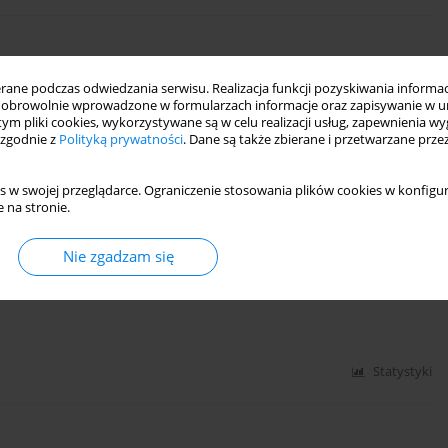
ścią wśród obywateli Nigerii
ne podczas odwiedzania serwisu. Realizacja funkcji pozyskiwania informacj
obrowolnie wprowadzone w formularzach informacje oraz zapisywanie w u
 tym pliki cookies, wykorzystywane są w celu realizacji usług, zapewnienia 
 zgodnie z
Polityką prywatności
. Dane są także zbierane i przetwarzane prze
Statystyki
s w swojej przeglądarce. Ograniczenie stosowania plików cookies w konfigur
 na stronie.
Nie zgadzam się
geria
Statystyki