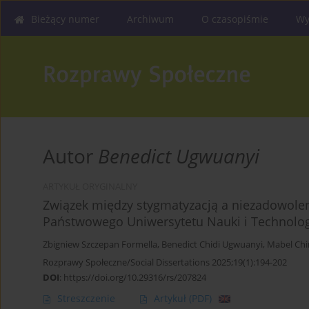
Bieżący numer
Archiwum
O czasopiśmie
Wy
Autor
Benedict Ugwuanyi
ARTYKUŁ ORYGINALNY
Związek między stygmatyzacją a niezadowole
Państwowego Uniwersytetu Nauki i Technolog
Zbigniew Szczepan Formella
,
Benedict Chidi Ugwuanyi
,
Mabel Ch
Rozprawy Społeczne/Social Dissertations 2025;19(1):194-202
DOI
:
https://doi.org/10.29316/rs/207824
Streszczenie
Artykuł
(PDF)