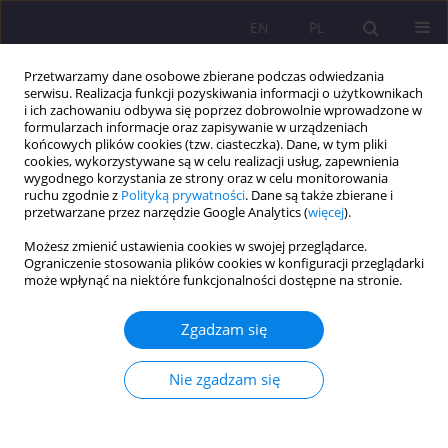
EN
PL
Przetwarzamy dane osobowe zbierane podczas odwiedzania
serwisu. Realizacja funkcji pozyskiwania informacji o użytkownikach
i ich zachowaniu odbywa się poprzez dobrowolnie wprowadzone w
formularzach informacje oraz zapisywanie w urządzeniach
końcowych plików cookies (tzw. ciasteczka). Dane, w tym pliki
cookies, wykorzystywane są w celu realizacji usług, zapewnienia
wygodnego korzystania ze strony oraz w celu monitorowania
ruchu zgodnie z
Polityką prywatności
. Dane są także zbierane i
przetwarzane przez narzędzie Google Analytics (
więcej
).
1/2026 vol. 20
Możesz zmienić ustawienia cookies w swojej przeglądarce.
Ograniczenie stosowania plików cookies w konfiguracji przeglądarki
ARTYKUŁ ORYGINALNY
może wpłynąć na niektóre funkcjonalności dostępne na stronie.
Rola mocnych stron charakteru
Zgadzam się
w poprawie dobrostanu u
Nie zgadzam się
nastolatków