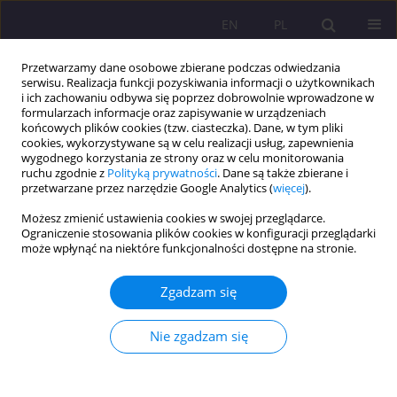
EN
PL
Przetwarzamy dane osobowe zbierane podczas odwiedzania
serwisu. Realizacja funkcji pozyskiwania informacji o użytkownikach
i ich zachowaniu odbywa się poprzez dobrowolnie wprowadzone w
formularzach informacje oraz zapisywanie w urządzeniach
końcowych plików cookies (tzw. ciasteczka). Dane, w tym pliki
cookies, wykorzystywane są w celu realizacji usług, zapewnienia
wygodnego korzystania ze strony oraz w celu monitorowania
ruchu zgodnie z
Polityką prywatności
. Dane są także zbierane i
przetwarzane przez narzędzie Google Analytics (
więcej
).
1/2026 vol. 20
Możesz zmienić ustawienia cookies w swojej przeglądarce.
Ograniczenie stosowania plików cookies w konfiguracji przeglądarki
ARTYKUŁ ORYGINALNY
może wpłynąć na niektóre funkcjonalności dostępne na stronie.
Analiza różnic między młodymi
Zgadzam się
a dorosłymi osobami w średnim
Nie zgadzam się
wieku w zakresie motywacji
wewnętrznej do zachowań