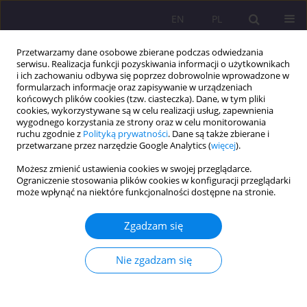
EN
PL
Przetwarzamy dane osobowe zbierane podczas odwiedzania
serwisu. Realizacja funkcji pozyskiwania informacji o użytkownikach
i ich zachowaniu odbywa się poprzez dobrowolnie wprowadzone w
formularzach informacje oraz zapisywanie w urządzeniach
końcowych plików cookies (tzw. ciasteczka). Dane, w tym pliki
cookies, wykorzystywane są w celu realizacji usług, zapewnienia
wygodnego korzystania ze strony oraz w celu monitorowania
ruchu zgodnie z
Polityką prywatności
. Dane są także zbierane i
przetwarzane przez narzędzie Google Analytics (
więcej
).
Autor
Joanna Janusiewicz
Możesz zmienić ustawienia cookies w swojej przeglądarce.
Ograniczenie stosowania plików cookies w konfiguracji przeglądarki
może wpłynąć na niektóre funkcjonalności dostępne na stronie.
ARTYKUŁ ORYGINALNY
Analiza różnic między młodymi a dorosłymi
Zgadzam się
osobami w średnim wieku w zakresie motywacji
wewnętrznej do zachowań prozdrowotnych i
Nie zgadzam się
zdrowia psychicznego: badanie przekrojowe
Marta Piotrowska
,
Tomasz Jurys
,
Joanna Bortel
,
Joanna Janusiewicz
,
Teresa Wagner-Tomaszewska
,
Mateusz Grajek