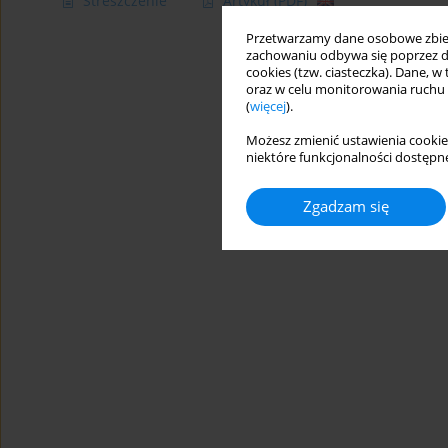
Streszczenie
Artykuł
(PDF)
Przetwarzamy dane osobowe zbiera
zachowaniu odbywa się poprzez d
cookies (tzw. ciasteczka). Dane, w
oraz w celu monitorowania ruchu
(
więcej
).
Możesz zmienić ustawienia cookie
niektóre funkcjonalności dostępne
Zgadzam się