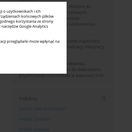
Loot boxy – mechanizmy zbliżone do
i o użytkownikach i ich
hazardu ukryte w grach cyfrowych.
rządzeniach końcowych plików
Narracyjny przegląd procesów
wygodnego korzystania ze strony
psychologicznych, ryzyka uzależnienia i
z narzędzie Google Analytics
regulacji prawnych
Znaczenie wsparcia wybranej organizacji
acji przeglądarki może wpłynąć na
pozarządowej dla samorealizacji młodzieży
pokolenia Z
Badanie osobowości i środowiska
rodzinnego w odniesieniu do dobrostanu
psychicznego nastolatków w populacji Indii
Indeksy
Indeks słów kluczowych
Indeks dziedzin
Indeks autorów