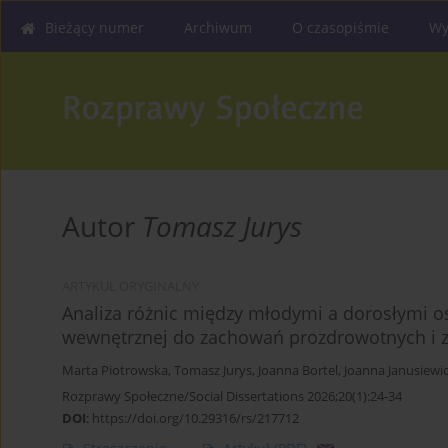
Bieżący numer
Archiwum
O czasopiśmie
Wy
Autor
Tomasz Jurys
ARTYKUŁ ORYGINALNY
Analiza różnic między młodymi a dorosłymi 
wewnętrznej do zachowań prozdrowotnych i z
Marta Piotrowska
,
Tomasz Jurys
,
Joanna Bortel
,
Joanna Janusiewi
Rozprawy Społeczne/Social Dissertations 2026;20(1):24-34
DOI
:
https://doi.org/10.29316/rs/217712