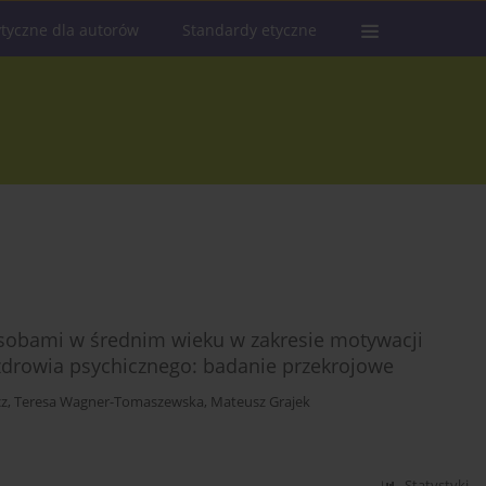
tyczne dla autorów
Standardy etyczne
osobami w średnim wieku w zakresie motywacji
drowia psychicznego: badanie przekrojowe
cz
,
Teresa Wagner-Tomaszewska
,
Mateusz Grajek
Statystyki