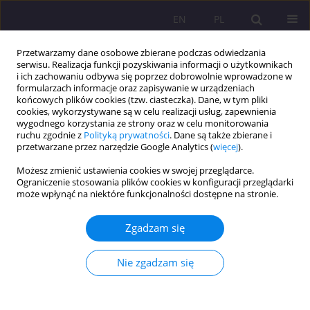
EN
PL
Przetwarzamy dane osobowe zbierane podczas odwiedzania
serwisu. Realizacja funkcji pozyskiwania informacji o użytkownikach
i ich zachowaniu odbywa się poprzez dobrowolnie wprowadzone w
formularzach informacje oraz zapisywanie w urządzeniach
końcowych plików cookies (tzw. ciasteczka). Dane, w tym pliki
cookies, wykorzystywane są w celu realizacji usług, zapewnienia
wygodnego korzystania ze strony oraz w celu monitorowania
ruchu zgodnie z
Polityką prywatności
. Dane są także zbierane i
przetwarzane przez narzędzie Google Analytics (
więcej
).
Autor
Marta Piotrowska
Możesz zmienić ustawienia cookies w swojej przeglądarce.
Ograniczenie stosowania plików cookies w konfiguracji przeglądarki
może wpłynąć na niektóre funkcjonalności dostępne na stronie.
ARTYKUŁ ORYGINALNY
Analiza różnic między młodymi a dorosłymi
Zgadzam się
osobami w średnim wieku w zakresie motywacji
wewnętrznej do zachowań prozdrowotnych i
Nie zgadzam się
zdrowia psychicznego: badanie przekrojowe
Marta Piotrowska
,
Tomasz Jurys
,
Joanna Bortel
,
Joanna Janusiewicz
,
Teresa Wagner-Tomaszewska
,
Mateusz Grajek