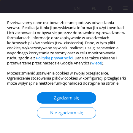
EN
PL
Przetwarzamy dane osobowe zbierane podczas odwiedzania
serwisu. Realizacja funkcji pozyskiwania informacji o użytkownikach
i ich zachowaniu odbywa się poprzez dobrowolnie wprowadzone w
formularzach informacje oraz zapisywanie w urządzeniach
końcowych plików cookies (tzw. ciasteczka). Dane, w tym pliki
cookies, wykorzystywane są w celu realizacji usług, zapewnienia
wygodnego korzystania ze strony oraz w celu monitorowania
ruchu zgodnie z
Polityką prywatności
. Dane są także zbierane i
przetwarzane przez narzędzie Google Analytics (
więcej
).
1/2026 vol. 20
Możesz zmienić ustawienia cookies w swojej przeglądarce.
Ograniczenie stosowania plików cookies w konfiguracji przeglądarki
może wpłynąć na niektóre funkcjonalności dostępne na stronie.
ARTYKUŁ PRZEGLĄDOWY
Loot boxy – mechanizmy zbliżone do hazardu
Zgadzam się
ukryte w grach cyfrowych. Narracyjny przegląd
procesów psychologicznych, ryzyka uzależnienia i
Nie zgadzam się
regulacji prawnych
Robert Jarosław Modrzyński