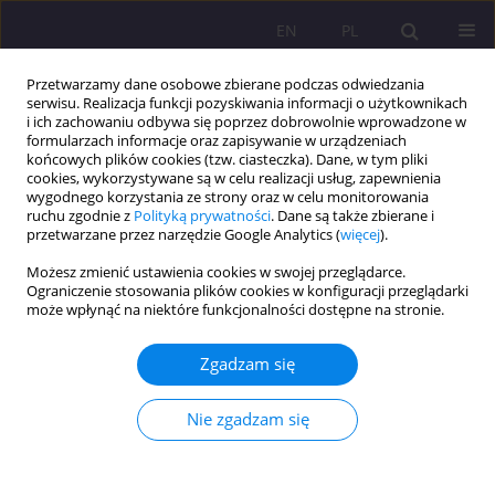
EN
PL
Przetwarzamy dane osobowe zbierane podczas odwiedzania
serwisu. Realizacja funkcji pozyskiwania informacji o użytkownikach
i ich zachowaniu odbywa się poprzez dobrowolnie wprowadzone w
formularzach informacje oraz zapisywanie w urządzeniach
końcowych plików cookies (tzw. ciasteczka). Dane, w tym pliki
cookies, wykorzystywane są w celu realizacji usług, zapewnienia
wygodnego korzystania ze strony oraz w celu monitorowania
ruchu zgodnie z
Polityką prywatności
. Dane są także zbierane i
przetwarzane przez narzędzie Google Analytics (
więcej
).
Autor
Robert Modrzyński
Możesz zmienić ustawienia cookies w swojej przeglądarce.
Ograniczenie stosowania plików cookies w konfiguracji przeglądarki
ARTYKUŁ PRZEGLĄDOWY
może wpłynąć na niektóre funkcjonalności dostępne na stronie.
Loot boxy – mechanizmy zbliżone do hazardu
ukryte w grach cyfrowych. Narracyjny przegląd
Zgadzam się
procesów psychologicznych, ryzyka uzależnienia i
regulacji prawnych
Nie zgadzam się
Robert Jarosław Modrzyński
Rozprawy Społeczne/Social Dissertations 2026;20(1):1-10