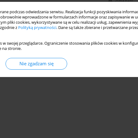
ne podczas odwiedzania serwisu. Realizacja funkcji pozyskiwania informacj
obrowolnie wprowadzone w formularzach informacje oraz zapisywanie w u
 tym pliki cookies, wykorzystywane są w celu realizacji usług, zapewnienia 
 zgodnie z
Polityką prywatności
. Dane są także zbierane i przetwarzane prze
s w swojej przeglądarce. Ograniczenie stosowania plików cookies w konfigur
 na stronie.
Nie zgadzam się