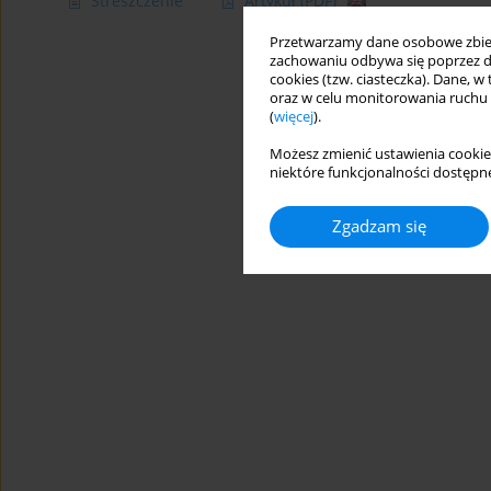
Streszczenie
Artykuł
(PDF)
Przetwarzamy dane osobowe zbiera
zachowaniu odbywa się poprzez d
cookies (tzw. ciasteczka). Dane, w
oraz w celu monitorowania ruchu
(
więcej
).
Możesz zmienić ustawienia cookie
niektóre funkcjonalności dostępne
Zgadzam się