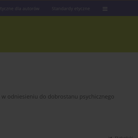
tyczne dla autorów
Standardy etyczne
 w odniesieniu do dobrostanu psychicznego
Statystyki