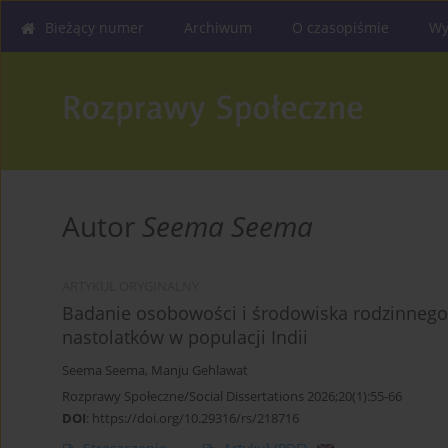
Bieżący numer
Archiwum
O czasopiśmie
Wy
Autor
Seema Seema
ARTYKUŁ ORYGINALNY
Badanie osobowości i środowiska rodzinnego
nastolatków w populacji Indii
Seema Seema
,
Manju Gehlawat
Rozprawy Społeczne/Social Dissertations 2026;20(1):55-66
DOI
:
https://doi.org/10.29316/rs/218716