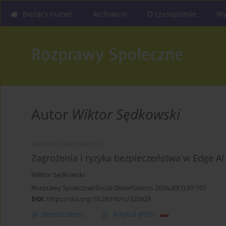
Bieżący numer
Archiwum
O czasopiśmie
Wy
Autor
Wiktor Sędkowski
ARTYKUŁ ORYGINALNY
Zagrożenia i ryzyka bezpieczeństwa w Edge AI
Wiktor Sędkowski
Rozprawy Społeczne/Social Dissertations 2026;20(1):97-107
DOI
:
https://doi.org/10.29316/rs/220428
Streszczenie
Artykuł
(PDF)