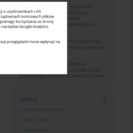
Loot boxy – mechanizmy zbliżone do
i o użytkownikach i ich
hazardu ukryte w grach cyfrowych.
rządzeniach końcowych plików
Narracyjny przegląd procesów
wygodnego korzystania ze strony
psychologicznych, ryzyka uzależnienia i
z narzędzie Google Analytics
regulacji prawnych
Znaczenie wsparcia wybranej organizacji
acji przeglądarki może wpłynąć na
pozarządowej dla samorealizacji młodzieży
pokolenia Z
Badanie osobowości i środowiska
rodzinnego w odniesieniu do dobrostanu
psychicznego nastolatków w populacji Indii
Indeksy
Indeks słów kluczowych
Indeks dziedzin
Indeks autorów