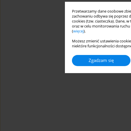
Przetwarzamy dane osobowe zbiera
zachowaniu odbywa się poprzez d
cookies (tzw. ciasteczka). Dane, w
oraz w celu monitorowania ruchu
(
więcej
).
Możesz zmienić ustawienia cookie
niektóre funkcjonalności dostępne
Zgadzam się