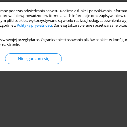
ne podczas odwiedzania serwisu. Realizacja funkcji pozyskiwania informacj
obrowolnie wprowadzone w formularzach informacje oraz zapisywanie w u
 tym pliki cookies, wykorzystywane są w celu realizacji usług, zapewnienia 
 zgodnie z
Polityką prywatności
. Dane są także zbierane i przetwarzane prze
s w swojej przeglądarce. Ograniczenie stosowania plików cookies w konfigur
 na stronie.
Nie zgadzam się