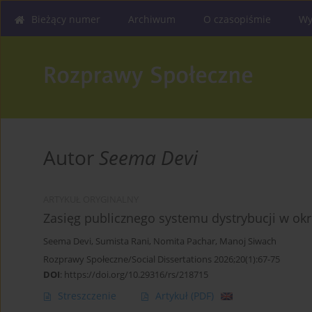
Bieżący numer
Archiwum
O czasopiśmie
Wy
Autor
Seema Devi
ARTYKUŁ ORYGINALNY
Zasięg publicznego systemu dystrybucji w ok
Seema Devi
,
Sumista Rani
,
Nomita Pachar
,
Manoj Siwach
Rozprawy Społeczne/Social Dissertations 2026;20(1):67-75
DOI
:
https://doi.org/10.29316/rs/218715
Streszczenie
Artykuł
(PDF)