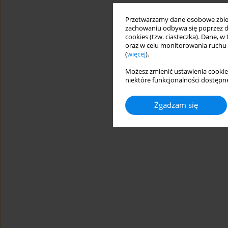
Przetwarzamy dane osobowe zbiera
zachowaniu odbywa się poprzez d
cookies (tzw. ciasteczka). Dane, w
oraz w celu monitorowania ruchu
(
więcej
).
Możesz zmienić ustawienia cookie
niektóre funkcjonalności dostępne
Zgadzam się