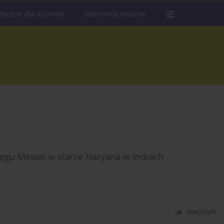
tyczne dla autorów
Standardy etyczne
ręgu Mewat w stanie Haryana w Indiach
Statystyki