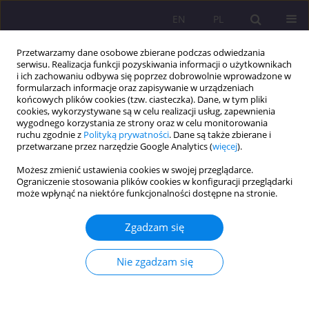
EN
PL
Przetwarzamy dane osobowe zbierane podczas odwiedzania
serwisu. Realizacja funkcji pozyskiwania informacji o użytkownikach
i ich zachowaniu odbywa się poprzez dobrowolnie wprowadzone w
formularzach informacje oraz zapisywanie w urządzeniach
końcowych plików cookies (tzw. ciasteczka). Dane, w tym pliki
cookies, wykorzystywane są w celu realizacji usług, zapewnienia
wygodnego korzystania ze strony oraz w celu monitorowania
ruchu zgodnie z
Polityką prywatności
. Dane są także zbierane i
przetwarzane przez narzędzie Google Analytics (
więcej
).
Autor
Aureliusz Kosendiak
Możesz zmienić ustawienia cookies w swojej przeglądarce.
Ograniczenie stosowania plików cookies w konfiguracji przeglądarki
może wpłynąć na niektóre funkcjonalności dostępne na stronie.
ARTYKUŁ ORYGINALNY
Poziom stresu, aktywność fizyczna i ich wzajemne
Zgadzam się
powiązanie u studentów medycyny po pandemii
COVID-19: jednoośrodkowe badanie przekrojowe
Nie zgadzam się
Weronika Hariasz
,
Bartosz Colinso
,
Szymon Makles
,
Zofia Kuźnik
,
Magdalena Kloc
,
Aureliusz Kosendiak
Rozprawy Społeczne/Social Dissertations 2026;20(1):108-128