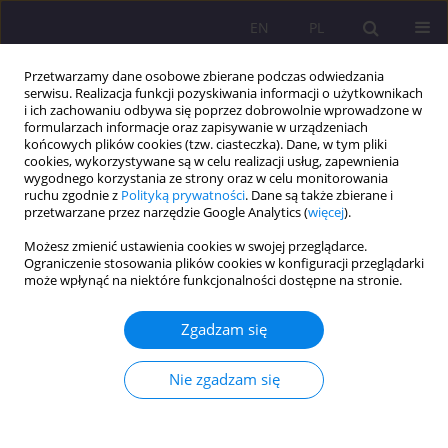
EN
PL
Przetwarzamy dane osobowe zbierane podczas odwiedzania
serwisu. Realizacja funkcji pozyskiwania informacji o użytkownikach
i ich zachowaniu odbywa się poprzez dobrowolnie wprowadzone w
formularzach informacje oraz zapisywanie w urządzeniach
końcowych plików cookies (tzw. ciasteczka). Dane, w tym pliki
cookies, wykorzystywane są w celu realizacji usług, zapewnienia
wygodnego korzystania ze strony oraz w celu monitorowania
ruchu zgodnie z
Polityką prywatności
. Dane są także zbierane i
przetwarzane przez narzędzie Google Analytics (
więcej
).
1/2022 vol. 16
Możesz zmienić ustawienia cookies w swojej przeglądarce.
Ograniczenie stosowania plików cookies w konfiguracji przeglądarki
STUDIUM PRZYPADKU
może wpłynąć na niektóre funkcjonalności dostępne na stronie.
Rozwijanie sprawności pisania
Zgadzam się
w języku obcym: Część II.
Nie zgadzam się
Wdrożenie projektu tutoringu
na poziomie zaawansowanym –