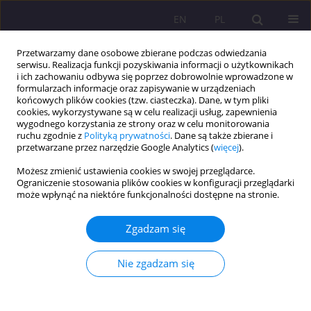
EN
PL
Przetwarzamy dane osobowe zbierane podczas odwiedzania
serwisu. Realizacja funkcji pozyskiwania informacji o użytkownikach
i ich zachowaniu odbywa się poprzez dobrowolnie wprowadzone w
formularzach informacje oraz zapisywanie w urządzeniach
końcowych plików cookies (tzw. ciasteczka). Dane, w tym pliki
cookies, wykorzystywane są w celu realizacji usług, zapewnienia
wygodnego korzystania ze strony oraz w celu monitorowania
ruchu zgodnie z
Polityką prywatności
. Dane są także zbierane i
przetwarzane przez narzędzie Google Analytics (
więcej
).
Słowo kluczowe
samoregulacja
Możesz zmienić ustawienia cookies w swojej przeglądarce.
w nauce
Ograniczenie stosowania plików cookies w konfiguracji przeglądarki
może wpłynąć na niektóre funkcjonalności dostępne na stronie.
STUDIUM PRZYPADKU
Rozwijanie sprawności pisania w języku obcym:
Zgadzam się
Część II. Wdrożenie projektu tutoringu na
poziomie zaawansowanym – wyniki badań
Nie zgadzam się
empirycznych
Małgorzata Dąbrowska
,
Izabela Krystyna Dąbrowska