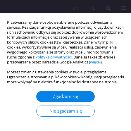
EN
PL
Przetwarzamy dane osobowe zbierane podczas odwiedzania
serwisu. Realizacja funkcji pozyskiwania informacji o użytkownikach
i ich zachowaniu odbywa się poprzez dobrowolnie wprowadzone w
formularzach informacje oraz zapisywanie w urządzeniach
końcowych plików cookies (tzw. ciasteczka). Dane, w tym pliki
cookies, wykorzystywane są w celu realizacji usług, zapewnienia
wygodnego korzystania ze strony oraz w celu monitorowania
ruchu zgodnie z
Polityką prywatności
. Dane są także zbierane i
przetwarzane przez narzędzie Google Analytics (
więcej
).
4/2019 vol. 13
Możesz zmienić ustawienia cookies w swojej przeglądarce.
Ograniczenie stosowania plików cookies w konfiguracji przeglądarki
ARTYKUŁ PRZEGLĄDOWY
może wpłynąć na niektóre funkcjonalności dostępne na stronie.
Rodzina i szkoła we wspólnej
Zgadzam się
odpowiedzialności za
Nie zgadzam się
wychowanie do wartości