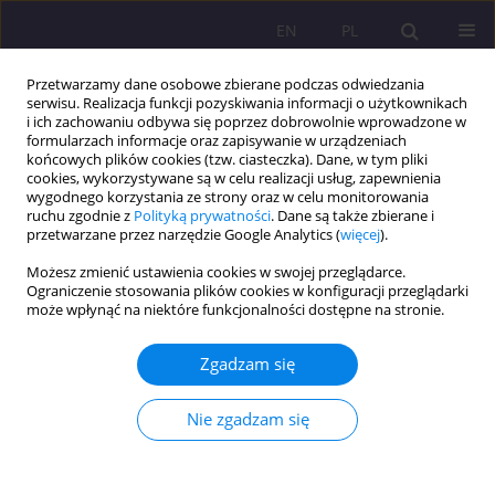
EN
PL
Przetwarzamy dane osobowe zbierane podczas odwiedzania
serwisu. Realizacja funkcji pozyskiwania informacji o użytkownikach
i ich zachowaniu odbywa się poprzez dobrowolnie wprowadzone w
formularzach informacje oraz zapisywanie w urządzeniach
końcowych plików cookies (tzw. ciasteczka). Dane, w tym pliki
cookies, wykorzystywane są w celu realizacji usług, zapewnienia
wygodnego korzystania ze strony oraz w celu monitorowania
ruchu zgodnie z
Polityką prywatności
. Dane są także zbierane i
przetwarzane przez narzędzie Google Analytics (
więcej
).
Autor
Renata Stefaniak
Możesz zmienić ustawienia cookies w swojej przeglądarce.
Ograniczenie stosowania plików cookies w konfiguracji przeglądarki
może wpłynąć na niektóre funkcjonalności dostępne na stronie.
ARTYKUŁ PRZEGLĄDOWY
Wpływ płatności cyfrowych na rozwój e-
Zgadzam się
commerce w Polsce
Renata Stefaniak
Nie zgadzam się
Rozprawy Społeczne/Social Dissertations 2025;19(1):347-366
DOI
:
https://doi.org/10.29316/rs/213655
Statystyki