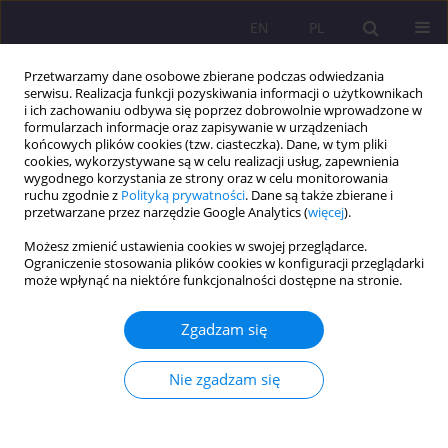
EN
PL
Przetwarzamy dane osobowe zbierane podczas odwiedzania
serwisu. Realizacja funkcji pozyskiwania informacji o użytkownikach
i ich zachowaniu odbywa się poprzez dobrowolnie wprowadzone w
formularzach informacje oraz zapisywanie w urządzeniach
końcowych plików cookies (tzw. ciasteczka). Dane, w tym pliki
cookies, wykorzystywane są w celu realizacji usług, zapewnienia
wygodnego korzystania ze strony oraz w celu monitorowania
ruchu zgodnie z
Polityką prywatności
. Dane są także zbierane i
przetwarzane przez narzędzie Google Analytics (
więcej
).
Autor
Mariusz Panczyk
Możesz zmienić ustawienia cookies w swojej przeglądarce.
Ograniczenie stosowania plików cookies w konfiguracji przeglądarki
może wpłynąć na niektóre funkcjonalności dostępne na stronie.
ARTYKUŁ ORYGINALNY
Edukacyjna interwencja żywieniowa dla populacji
Zgadzam się
osób starszych o wysokim poziomie poczucia
własnej skuteczności – badania wstępne
Nie zgadzam się
Aleksandra Hyży
,
Ilona Cieślak
,
Mariusz Panczyk
,
Joanna Gotlib-
Małkowska
,
Mariusz Jaworski
Rozprawy Społeczne/Social Dissertations 2025;19(1):14-26