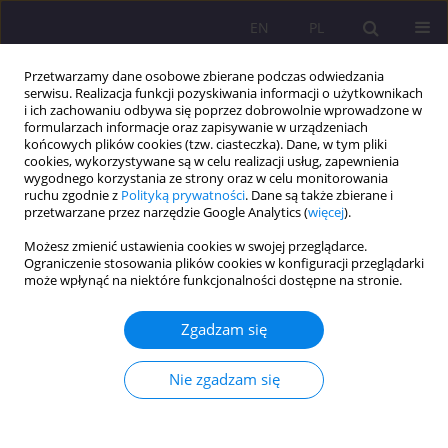
EN
PL
Przetwarzamy dane osobowe zbierane podczas odwiedzania
serwisu. Realizacja funkcji pozyskiwania informacji o użytkownikach
i ich zachowaniu odbywa się poprzez dobrowolnie wprowadzone w
formularzach informacje oraz zapisywanie w urządzeniach
końcowych plików cookies (tzw. ciasteczka). Dane, w tym pliki
cookies, wykorzystywane są w celu realizacji usług, zapewnienia
wygodnego korzystania ze strony oraz w celu monitorowania
ruchu zgodnie z
Polityką prywatności
. Dane są także zbierane i
przetwarzane przez narzędzie Google Analytics (
więcej
).
Autor
Dorota Tomczyszyn
Możesz zmienić ustawienia cookies w swojej przeglądarce.
Ograniczenie stosowania plików cookies w konfiguracji przeglądarki
ARTYKUŁ ORYGINALNY
może wpłynąć na niektóre funkcjonalności dostępne na stronie.
Zjawisko drop-outu w Akademii Bialskiej im. Jana
Pawła II – raport z badań
Zgadzam się
Dorota Tomczyszyn
,
Wiesław Romanowicz
,
Olga Filipiak
,
Adam
Szepeluk
Nie zgadzam się
Rozprawy Społeczne/Social Dissertations 2025;19(1):134-147
DOI
:
https://doi.org/10.29316/rs/203147
Statystyki