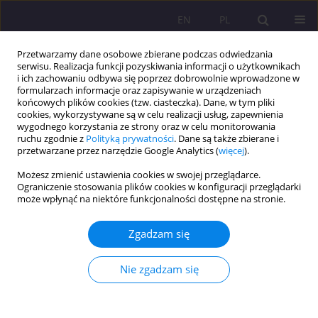
EN
PL
Przetwarzamy dane osobowe zbierane podczas odwiedzania
serwisu. Realizacja funkcji pozyskiwania informacji o użytkownikach
i ich zachowaniu odbywa się poprzez dobrowolnie wprowadzone w
formularzach informacje oraz zapisywanie w urządzeniach
końcowych plików cookies (tzw. ciasteczka). Dane, w tym pliki
cookies, wykorzystywane są w celu realizacji usług, zapewnienia
wygodnego korzystania ze strony oraz w celu monitorowania
ruchu zgodnie z
Polityką prywatności
. Dane są także zbierane i
przetwarzane przez narzędzie Google Analytics (
więcej
).
Autor
Kamila Musiał
Możesz zmienić ustawienia cookies w swojej przeglądarce.
Ograniczenie stosowania plików cookies w konfiguracji przeglądarki
może wpłynąć na niektóre funkcjonalności dostępne na stronie.
ARTYKUŁ ORYGINALNY
Poszukiwanie wspólnej przestrzeni dyskursu dla
Zgadzam się
nauk przyrodniczych i społecznych poprzez
zastosowanie analogii
Nie zgadzam się
Kamila Magdalena Musiał
Rozprawy Społeczne/Social Dissertations 2025;19(1):378-386
DOI
:
https://doi.org/10.29316/rs/214435