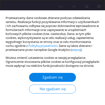
EN
PL
Przetwarzamy dane osobowe zbierane podczas odwiedzania
serwisu. Realizacja funkcji pozyskiwania informacji o użytkownikach
i ich zachowaniu odbywa się poprzez dobrowolnie wprowadzone w
formularzach informacje oraz zapisywanie w urządzeniach
końcowych plików cookies (tzw. ciasteczka). Dane, w tym pliki
cookies, wykorzystywane są w celu realizacji usług, zapewnienia
wygodnego korzystania ze strony oraz w celu monitorowania
ruchu zgodnie z
Polityką prywatności
. Dane są także zbierane i
przetwarzane przez narzędzie Google Analytics (
więcej
).
Autor
Sylwia Mazur
Możesz zmienić ustawienia cookies w swojej przeglądarce.
Ograniczenie stosowania plików cookies w konfiguracji przeglądarki
może wpłynąć na niektóre funkcjonalności dostępne na stronie.
ARTYKUŁ ORYGINALNY
Czynniki wypalenia zawodowego nauczycieli
Zgadzam się
akademickich Akademii Bialskiej im. Jana Pawła II
Jacek Kamiński
,
Sylwia Mazur
Nie zgadzam się
Rozprawy Społeczne/Social Dissertations 2025;19(1):220-243
DOI
:
https://doi.org/10.29316/rs/211031
Statystyki