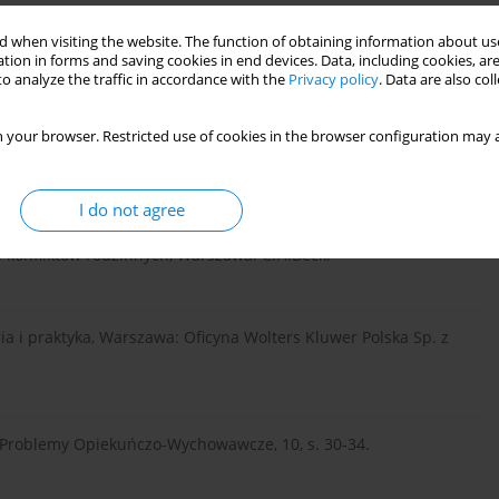
 when visiting the website. The function of obtaining information about use
tion in forms and saving cookies in end devices. Data, including cookies, are
e. Zarys pracy mediatora szkolnego. Warszawa: Wydawnictwo
o analyze the traffic in accordance with the
Privacy policy
. Data are also co
 your browser. Restricted use of cookies in the browser configuration may a
. Warszawa: Instytut Wydawniczy PAX.
I do not agree
u konfliktów rodzinnych, Warszawa: C.H.Beck.
ria i praktyka, Warszawa: Oficyna Wolters Kluwer Polska Sp. z
. Problemy Opiekuńczo-Wychowawcze, 10, s. 30-34.