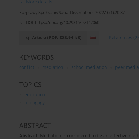
More details
Rozprawy Społeczne/Social Dissertations 2022;16(1):20-37
DOI:
https://doi.org/10.29316/rs/147060
Article
(PDF, 885.94 kB)
References
(2
KEYWORDS
conflict
mediation
school mediation
peer media
TOPICS
education
pedagogy
ABSTRACT
Abstract:
Mediation is considered to be an effective metho