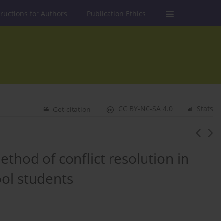
tructions for Authors
Publication Ethics
CC BY-NC-SA 4.0
Stats
Get citation
thod of conflict resolution in
ool students