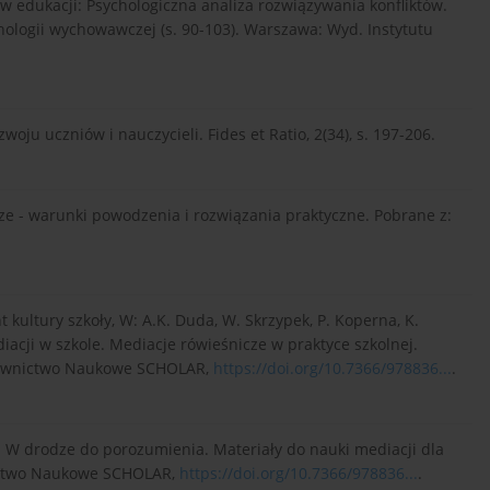
w w edukacji: Psychologiczna analiza rozwiązywania konfliktów.
chologii wychowawczej (s. 90-103). Warszawa: Wyd. Instytutu
oju uczniów i nauczycieli. Fides et Ratio, 2(34), s. 197-206.
ze - warunki powodzenia i rozwiązania praktyczne. Pobrane z:
 kultury szkoły, W: A.K. Duda, W. Skrzypek, P. Koperna, K.
iacji w szkole. Mediacje rówieśnicze w praktyce szkolnej.
ydawnictwo Naukowe SCHOLAR,
https://doi.org/10.7366/978836...
.
. W drodze do porozumienia. Materiały do nauki mediacji dla
nictwo Naukowe SCHOLAR,
https://doi.org/10.7366/978836...
.