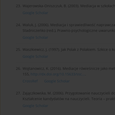
23.
Wajerowska-Oniszczuk, B. (2003). Mediacja w szkołach. 
Google Scholar
24.
Waluk, J. (2006). Mediacja i sprawiedliwość naprawcz
Stadniczeńko (red.), Prawno-psychologiczne uwarunkow
Google Scholar
25.
Waszkiewicz, J. (1997). Jak Polak z Polakiem. Szkice 
Google Scholar
26.
Wojtanowicz, K. (2016). Mediacje rówieśnicze jako met
155,
http://dx.doi.org/10.15633/ssc...
.
CrossRef
Google Scholar
27.
Zajączkowska, M. (2006). Przygotowanie nauczycieli do 
Kształcenie kandydatów na nauczycieli. Teoria – prak
Google Scholar