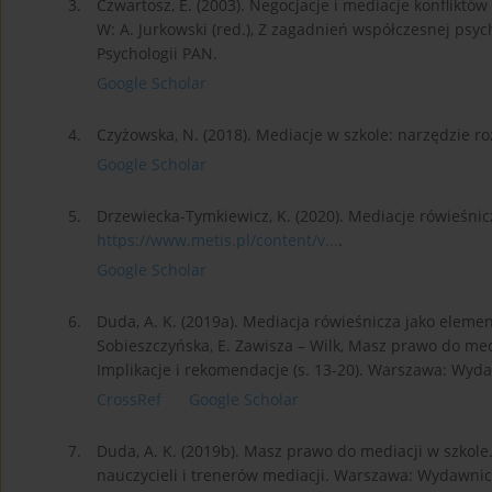
3.
Czwartosz, E. (2003). Negocjacje i mediacje konfliktó
W: A. Jurkowski (red.), Z zagadnień współczesnej psy
Psychologii PAN.
Google Scholar
4.
Czyżowska, N. (2018). Mediacje w szkole: narzędzie rozw
Google Scholar
5.
Drzewiecka-Tymkiewicz, K. (2020). Mediacje rówieśnic
https://www.metis.pl/content/v...
.
Google Scholar
6.
Duda, A. K. (2019a). Mediacja rówieśnicza jako element
Sobieszczyńska, E. Zawisza – Wilk, Masz prawo do med
Implikacje i rekomendacje (s. 13-20). Warszawa: W
CrossRef
Google Scholar
7.
Duda, A. K. (2019b). Masz prawo do mediacji w szkole
nauczycieli i trenerów mediacji. Warszawa: Wydaw