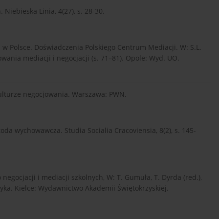
Niebieska Linia, 4(27), s. 28-30.
a w Polsce. Doświadczenia Polskiego Centrum Mediacji. W: S.L.
ania mediacji i negocjacji (s. 71–81). Opole: Wyd. UO.
o kulturze negocjowania. Warszawa: PWN.
oda wychowawcza. Studia Socialia Cracoviensia, 8(2), s. 145-
negocjacji i mediacji szkolnych, W: T. Gumuła, T. Dyrda (red.),
tyka. Kielce: Wydawnictwo Akademii Świętokrzyskiej.