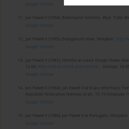
Google Scholar
11.
Jan Paweł II (1994), Redemptor hominis. Wyd. TUM, W
Google Scholar
12.
Jan Paweł II (1995), Evangelium vitae. Watykan.
http://
Google Scholar
13.
Jan Paweł II (1987), Homilia w czasie liturgii słowa
12.06,
http://sds.brzostek.pl/przemow...
(dostęp: 10.05
Google Scholar
14.
Jan Paweł II (1984), Jan Paweł II w kraju reformacji:
Republiki Federalnej Niemiec w dn. 15-19 listopada 
Google Scholar
15.
Jan Paweł II (1986), Jan Paweł II w Portugalii, Hiszpan
Google Scholar