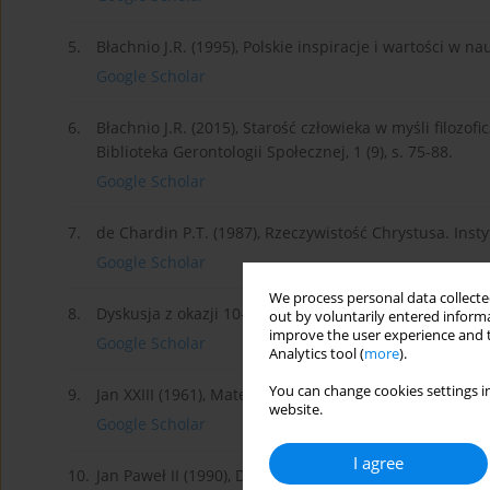
5.
Błachnio J.R. (1995), Polskie inspiracje i wartości w 
Google Scholar
6.
Błachnio J.R. (2015), Starość człowieka w myśli filozofic
Biblioteka Gerontologii Społecznej, 1 (9), s. 75-88.
Google Scholar
7.
de Chardin P.T. (1987), Rzeczywistość Chrystusa. Ins
Google Scholar
We process personal data collected
8.
Dyskusja z okazji 10-lecia wyboru na Papieża, (1988). Zn
out by voluntarily entered informa
improve the user experience and t
Google Scholar
Analytics tool (
more
).
You can change cookies settings in
9.
Jan XXIII (1961), Mater et magistra. Watykan.
website.
Google Scholar
I agree
10.
Jan Paweł II (1990), Dives in misericordia. Encyklika 