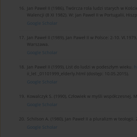
16.
Jan Paweł II (1986), Twórcza rola ludzi starych w Kośc
Walencji (8 XI 1982). W: Jan Paweł II w Portugalii, Hi
Google Scholar
17.
Jan Paweł II (1989), Jan Paweł II w Polsce: 2-10. VI.197
Warszawa.
Google Scholar
18.
Jan Paweł II (1999), List do ludzi w podeszłym wieku.
h
ii_let _01101999_elderly.html (dostęp: 10.05.2015).
Google Scholar
19.
Kowalczyk S. (1990), Człowiek w myśli współczesnej.
Google Scholar
20.
Schilson A. (1980), Jan Paweł II a pluralizm w teologii. 
Google Scholar