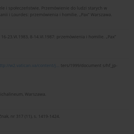
iele i społeczeństwie. Przemówienie do ludzi starych w
szpanii i Lourdes: przemówienia i homilie. „Pax” Warszawa.
9, 16-23.VI.1983, 8-14.VI.1987: przemówienia i homilie. „Pax”
ttp://w2.vatican.va/content/j...
ters/1999/document s/hf_jp-
 Michalineum, Warszawa.
Znak, nr 317 (11), s. 1419-1424.