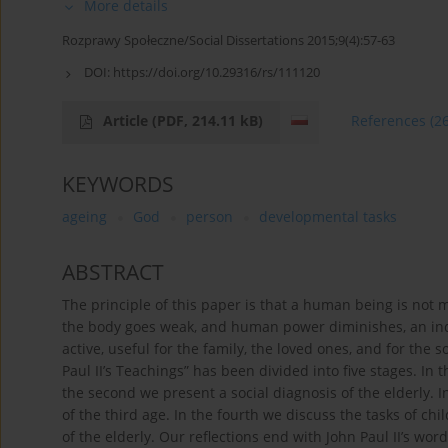
More details
Rozprawy Społeczne/Social Dissertations 2015;9(4):57-63
DOI:
https://doi.org/10.29316/rs/111120
Article
(PDF, 214.11 kB)
References
(2
KEYWORDS
ageing
God
person
developmental tasks
ABSTRACT
The principle of this paper is that a human being is not 
the body goes weak, and human power diminishes, an indiv
active, useful for the family, the loved ones, and for the s
Paul II’s Teachings” has been divided into five stages. In t
the second we present a social diagnosis of the elderly. 
of the third age. In the fourth we discuss the tasks of ch
of the elderly. Our reflections end with John Paul II’s wo