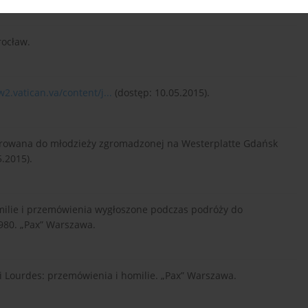
rocław.
w2.vatican.va/content/j...
(dostęp: 10.05.2015).
 skierowana do młodzieży zgromadzonej na Westerplatte Gdańsk
.2015).
 homilie i przemówienia wygłoszone podczas podróży do
1980. „Pax” Warszawa.
ii i Lourdes: przemówienia i homilie. „Pax” Warszawa.