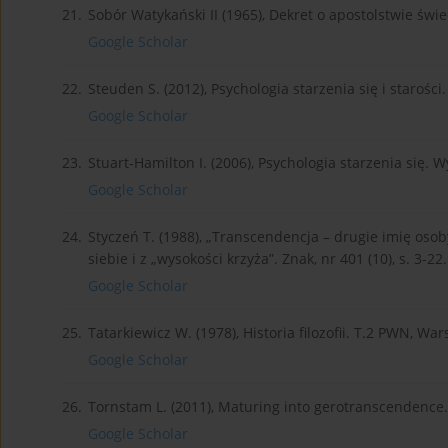
21.
Sobór Watykański II (1965), Dekret o apostolstwie św
Google Scholar
22.
Steuden S. (2012), Psychologia starzenia się i star
Google Scholar
23.
Stuart-Hamilton I. (2006), Psychologia starzenia się. 
Google Scholar
24.
Styczeń T. (1988), „Transcendencja – drugie imię osob
siebie i z „wysokości krzyża”. Znak, nr 401 (10), s. 3-22.
Google Scholar
25.
Tatarkiewicz W. (1978), Historia filozofii. T.2 PWN, Wa
Google Scholar
26.
Tornstam L. (2011), Maturing into gerotranscendence. 
Google Scholar