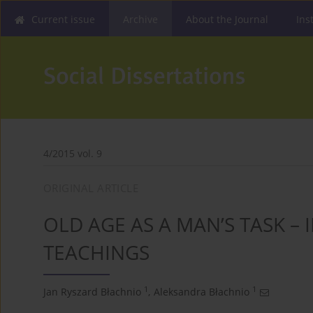
Current issue
Archive
About the Journal
Ins
4/2015 vol. 9
ORIGINAL ARTICLE
OLD AGE AS A MAN’S TASK – I
TEACHINGS
1
1
Jan Ryszard Błachnio
,
Aleksandra Błachnio