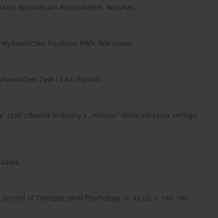
ieckich Apostolicam Actuositatem. Watykan.
ości. Wydawnictwo Naukowe PWN, Warszawa.
Wydawnictwo Zysk i S-ka, Poznań.
y” czyli człowiek widziany z „niskości” doświadczenia samego
rszawa.
Journal of Transpersonal Psychology, nr 43 (2), s. 166-180.