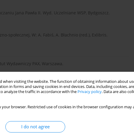
nauczaniu Jana Pawła II. Wyd. Uczelniane WSP, Bydgoszcz.
zno-społecznej, W: A. Fabiś, A. Błachnio (red.), Exlibris.
tytut Wydawniczy PAX, Warszawa.
 when visiting the website. The function of obtaining information about use
ak, nr 401 (10), s. 23-30.
tion in forms and saving cookies in end devices. Data, including cookies, are
o analyze the traffic in accordance with the
Privacy policy
. Data are also co
 your browser. Restricted use of cookies in the browser configuration may a
I do not agree
o Bożym miłosierdziu z 30.11.1980. Pallotinum, Poznań.