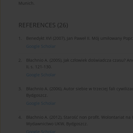
Munich.
REFERENCES
(26)
1.
Benedykt XVI (2007), Jan Paweł II. Mój umiłowany Pop
Google Scholar
2.
Błachnio A. (2005), Jak człowiek doświadcza czasu? A
II, s. 121-130.
Google Scholar
3.
Błachnio A. (2006), Autor siebie w trzeciej fali cywil
Bydgoszcz.
Google Scholar
4.
Błachnio A. (2012), Starość non profit. Wolontariat na
Wydawnictwo UKW, Bydgoszcz.
Google Scholar