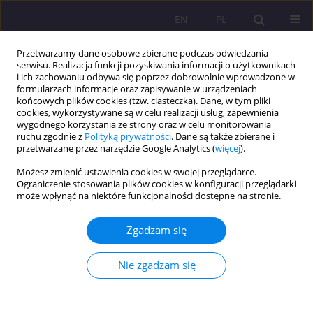
EN
PL
Przetwarzamy dane osobowe zbierane podczas odwiedzania
serwisu. Realizacja funkcji pozyskiwania informacji o użytkownikach
i ich zachowaniu odbywa się poprzez dobrowolnie wprowadzone w
formularzach informacje oraz zapisywanie w urządzeniach
końcowych plików cookies (tzw. ciasteczka). Dane, w tym pliki
cookies, wykorzystywane są w celu realizacji usług, zapewnienia
wygodnego korzystania ze strony oraz w celu monitorowania
ruchu zgodnie z
Polityką prywatności
. Dane są także zbierane i
przetwarzane przez narzędzie Google Analytics (
więcej
).
2/2010 vol. 4
Możesz zmienić ustawienia cookies w swojej przeglądarce.
Ograniczenie stosowania plików cookies w konfiguracji przeglądarki
może wpłynąć na niektóre funkcjonalności dostępne na stronie.
KOMUNIKAT O WYNIKACH BADAŃ; KOMUNIKAT Z
Zgadzam się
KONFERENCJI
SPRAWOZDANIE Z 52
Nie zgadzam się
MIĘDZYNARODOWEJ