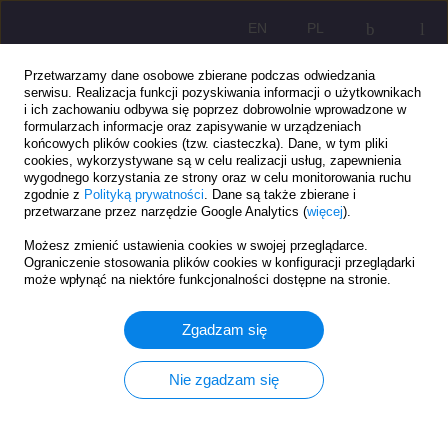
EN
PL
Przetwarzamy dane osobowe zbierane podczas odwiedzania
serwisu. Realizacja funkcji pozyskiwania informacji o użytkownikach
i ich zachowaniu odbywa się poprzez dobrowolnie wprowadzone w
formularzach informacje oraz zapisywanie w urządzeniach
końcowych plików cookies (tzw. ciasteczka). Dane, w tym pliki
cookies, wykorzystywane są w celu realizacji usług, zapewnienia
wygodnego korzystania ze strony oraz w celu monitorowania ruchu
zgodnie z
Polityką prywatności
. Dane są także zbierane i
przetwarzane przez narzędzie Google Analytics (
więcej
).
2/2019 vol. 13
Możesz zmienić ustawienia cookies w swojej przeglądarce.
Ograniczenie stosowania plików cookies w konfiguracji przeglądarki
ARTYKUŁ ORYGINALNY
może wpłynąć na niektóre funkcjonalności dostępne na stronie.
Stosować czy nie stosować? Oto
Zgadzam się
jest pytanie. Deskryptory
Nie zgadzam się
Biblioteki Narodowej jako
propozycja zmian w opracowaniu