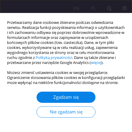
EN
PL
Przetwarzamy dane osobowe zbierane podczas odwiedzania
serwisu. Realizacja funkcji pozyskiwania informacji o użytkownikach
i ich zachowaniu odbywa się poprzez dobrowolnie wprowadzone w
formularzach informacje oraz zapisywanie w urządzeniach
końcowych plików cookies (tzw. ciasteczka). Dane, w tym pliki
cookies, wykorzystywane są w celu realizacji usług, zapewnienia
wygodnego korzystania ze strony oraz w celu monitorowania
ruchu zgodnie z
Polityką prywatności
. Dane są także zbierane i
przetwarzane przez narzędzie Google Analytics (
więcej
).
Słowo kluczowe
katalogowanie
Możesz zmienić ustawienia cookies w swojej przeglądarce.
Ograniczenie stosowania plików cookies w konfiguracji przeglądarki
może wpłynąć na niektóre funkcjonalności dostępne na stronie.
ARTYKUŁ ORYGINALNY
Stosować czy nie stosować? Oto jest pytanie.
Zgadzam się
Deskryptory Biblioteki Narodowej jako
propozycja zmian w opracowaniu zbiorów w
Nie zgadzam się
opinii bibliotek państwowych wyższych szkół
zawodowych w Polsce
Katarzyna Cyran
,
Cezary Borkowicz
,
Wojciech Kowalewski