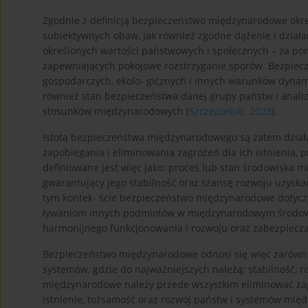
Zgodnie z definicją bezpieczeństwo międzynarodowe określ
subiektywnych obaw, jak również zgodne dążenie i dział
określonych wartości państwowych i społecznych – za po
zapewniających pokojowe rozstrzyganie sporów. Bezpiec
gospodarczych, ekolo- gicznych i innych warunków dynamic
również stan bezpieczeństwa danej grupy państw i anali
stosunków międzynarodowych (
Szczepański, 2023
).
Istotą bezpieczeństwa międzynarodowego są zatem dział
zapobiegania i eliminowania zagrożeń dla ich istnienia,
definiowane jest więc jako: proces lub stan środowiska 
gwarantujący jego stabilność oraz szansę rozwoju uzys
tym kontek- ście bezpieczeństwo międzynarodowe dotycz
ływaniom innych podmiotów w międzynarodowym środowis
harmonijnego funkcjonowania i rozwoju oraz zabezpieczaj
Bezpieczeństwo międzynarodowe odnosi się więc zarówno 
systemów, gdzie do najważniejszych należą: stabilność, 
międzynarodowe należy przede wszystkim eliminować zag
istnienie, tożsamość oraz rozwój państw i systemów mię