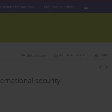
tructions for Authors
Publication Ethics
CC BY-NC-SA 4.0
Stats
Get citation
ternational security