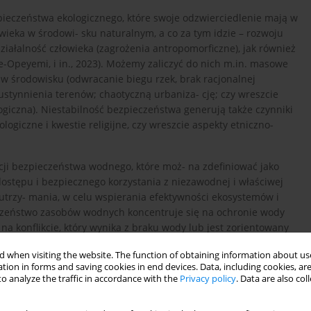
zpieczeństwa ekologicznego, które swoje odzwierciedlenie mają w
ieka w środowi- sku naturalnym, a co za tym idzie – rozwoju
ałalność człowieka (zagrożenia antropomorficzne), jak również
e-Opeyemi, i in., 2023). Możemy zaliczyć do nich m.in. masowe
w środowisku (odwracanie biegu rzek, brak racjonalnej
pustynnienia terenów; chaotyczną urbaniza- cję; czy wreszcie
giczna). Niestabilność bezpieczeństwa generują także czynniki
logiczne i kwestie religijne, czy wreszcie aspekty etniczno-
i bezpieczeństwa wodnego, które moż- na zdefiniować jako
stępu i bezpiecznego korzystania z niezawodnej i właściwej
j utrzy- mania, w celu wspierania efektywności ekosystemów i
ieczeństwo zasobów wodnych koncentruje się na ochronie wody
a konflikcie, który wynika z braku wody lub jest zorientowany
 when visiting the website. The function of obtaining information about use
tion in forms and saving cookies in end devices. Data, including cookies, are
na początku lat 80. XX w. ukazywali rosnące zagrożenia dla
o analyze the traffic in accordance with the
Privacy policy
. Data are also co
czyszczenie śro- dowiska naturalnego. Jeśli weźmiemy
d- nawialnych, to okaże się, że problemy pogarszającego się