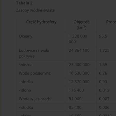
Tabela 2
Zasoby wodne świata
Część hydrosfery
Objętość
Proce
3
(km
)
Oceany
1 338 000
96,5
000
Lodowce i trwała
24 364 100
1,725
pokrywa
śnieżna
23 400 000
1,69
Woda podziemna:
10 530 000
0,76
- słodka
12 870 000
0,93
- słona
176 400
0,013
Woda w jeziorach:
91 000
0,007
- słodka
85 400
0,006
- słona
16 500
0,0012