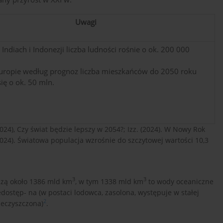
Uwagi
Indiach i Indonezji liczba ludności rośnie o ok. 200 000
Europie według prognoz liczba mieszkańców do 2050 roku
ię o ok. 50 mln.
24), Czy świat będzie lepszy w 2054?; Izz. (2024). W Nowy Rok
2024). Światowa populacja wzrośnie do szczytowej wartości 10,3
3
3
szą około 1386 mld km
, w tym 1338 mld km
to wody oceaniczne
dostęp- na (w postaci lodowca, zasolona, występuje w stałej
2
ieczyszczona)
.