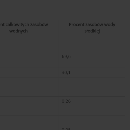
nt całkowitych zasobów
Procent zasobów wody
wodnych
słodkiej
69,6
30,1
0,26
0,05