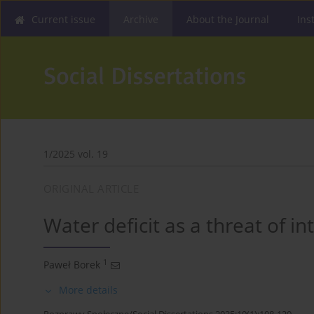
Current issue
Archive
About the Journal
Ins
1/2025 vol. 19
ORIGINAL ARTICLE
Water deficit as a threat of in
1
Paweł Borek
More details