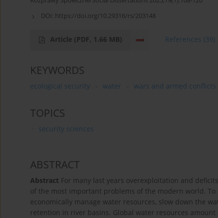
Rozprawy Społeczne/Social Dissertations 2025;19(1):108-120
DOI:
https://doi.org/10.29316/rs/203148
Article
(PDF, 1.66 MB)
References
(39)
KEYWORDS
ecological security
water
wars and armed conflicts
TOPICS
security sciences
ABSTRACT
Abstract
For many last years overexploitation and deficit
of the most important problems of the modern world. To pr
economically manage water resources, slow down the wat
retention in river basins. Global water resources amount