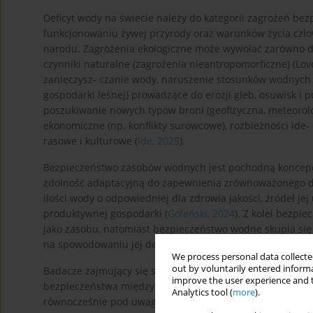
Deficyt wody na świecie należy do kategorii zagrożeń be
funkcjonowaniu żywej przyrody oraz warunków życia człow
narodu. Zagrożenia ekologiczne może wywołać zarówno dzi
czynniki naturalne (zagrożenia nieantropomorficzne) (Lov
zanieczysz- czanie wody, naruszenie stosunków wodnych 
gospodarki leśnej) prowadzące do erozji gleb, osuwisk i 
poszukiwanie nowych typów broni (geofizyczna, meteorolo
ekonomiczne (np. konflikty surowcowe), rozbieżności ide- o
rasowe i kulturowe (
Ide, 2025
).
Bezpieczeństwo zasobów wodnych jest pochodną koncepcj
zdolność adaptacyjną do zapewnienia zrównoważonego do
ilości wody o odpowiedniej dla zdrowia jakości, źródeł je
produktywnej gospodarki (
Goleński, 2024
). Z kolei bezp
jako zasobu, natomiast bezpieczeństwo wodne skupia się n
na spowodowaniu jej deficytu (
Goleński, 2024
).
We process personal data collected
out by voluntarily entered informa
Badacze zajmujący się stosunkami międzynarodowymi już 
improve the user experience and t
bezpieczeństwa międzynarodowego stwarzane przez zanie
Analytics tool (
more
).
równocześnie pod uwagę wyczerpywanie się surowców nieo