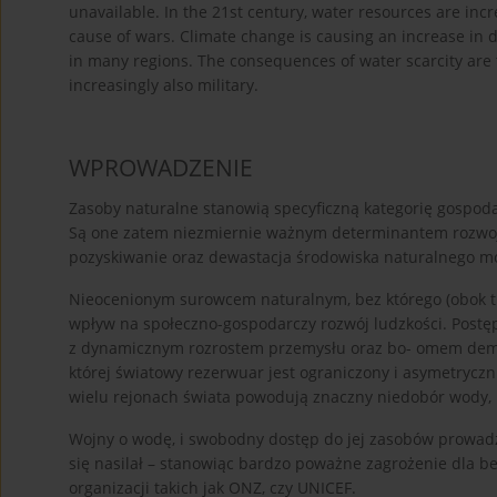
unavailable. In the 21st century, water resources are inc
cause of wars. Climate change is causing an increase in
in many regions. The consequences of water scarcity are t
increasingly also military.
WPROWADZENIE
Zasoby naturalne stanowią specyficzną kategorię gospo
Są one zatem niezmiernie ważnym determinantem rozwoj
pozyskiwanie oraz dewastacja środowiska naturalnego mog
Nieocenionym surowcem naturalnym, bez którego (obok tl
wpływ na społeczno-gospodarczy rozwój ludzkości. Postęp 
z dynamicznym rozrostem przemysłu oraz bo- omem demog
której światowy rezerwuar jest ograniczony i asymetryczn
wielu rejonach świata powodują znaczny niedobór wody, p
Wojny o wodę, i swobodny dostęp do jej zasobów prowadz
się nasilał – stanowiąc bardzo poważne zagrożenie dla
organizacji takich jak ONZ, czy UNICEF.