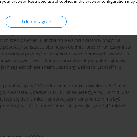
 your browser. Restricted use of cookies in the browser configuration may a
dzy ludźmi. Skłania to coraz więcej państw do włączenia
ieczeństwa (Zięba, 2016).
by egzystencjonalne człowieka – woda i bezpośredni dostęp do
I do not agree
lnego statusu woda była pierwszym surowcem naturalnym, o który
ali globalnej często rodzi też większy niepokój, niż wizja
nich sześćdziesięciu lat znacznie wzrósł światowy popyt na
e populacji państw „Globalnego Południa” oraz chronicznymi su-
yt na wodę w przemyśle i gospodarstwach domowych, zwłaszcza
e może wyżywić swo- ich mieszkańców, i żeby zapobiec głodowi
ach sąsiednich (Beisheim, Asseburg, Ballbach, Eickhoff i in.,
ść powolny, np. w 1600 roku Ziemię zamieszkiwało ok. 500 mln
bko wzrasta. Obecnie (2025 r.) na świecie żyje ok. 8,9 mld ludzi,
iększy się do 9,8 mld. Najludniejszym kontynentem ma być
pnie Afryka, której ludność może się powiększyć z 1,46 mld do
ny przyrost w XXI w.