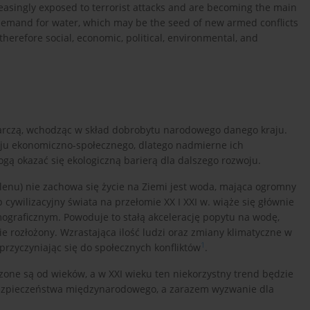
reasingly exposed to terrorist attacks and are becoming the main
 demand for water, which may be the seed of new armed conflicts
herefore social, economic, political, environmental, and
darczą, wchodząc w skład dobrobytu narodowego danego kraju.
u ekonomiczno-społecznego, dlatego nadmierne ich
ą okazać się ekologiczną barierą dla dalszego rozwoju.
enu) nie zachowa się życie na Ziemi jest woda, mająca ogromny
cywilizacyjny świata na przełomie XX I XXI w. wiąże się głównie
raficznym. Powoduje to stałą akcelerację popytu na wodę,
ie rozłożony. Wzrastająca ilość ludzi oraz zmiany klimatyczne w
1
rzyczyniając się do społecznych konfliktów
.
one są od wieków, a w XXI wieku ten niekorzystny trend będzie
 bezpieczeństwa międzynarodowego, a zarazem wyzwanie dla