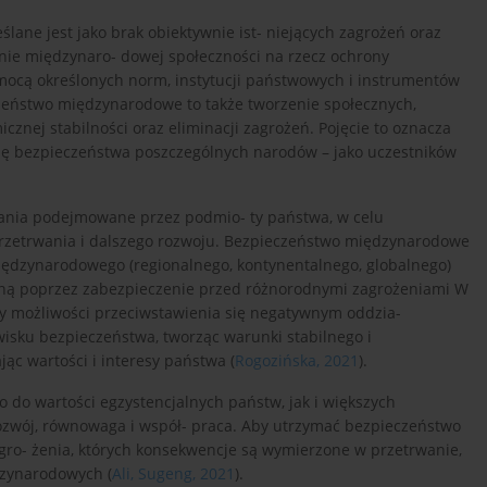
ane jest jako brak obiektywnie ist- niejących zagrożeń oraz
anie międzynaro- dowej społeczności na rzecz ochrony
mocą określonych norm, instytucji państwowych i instrumentów
zeństwo międzynarodowe to także tworzenie społecznych,
znej stabilności oraz eliminacji zagrożeń. Pojęcie to oznacza
zę bezpieczeństwa poszczególnych narodów – jako uczestników
ania podejmowane przez podmio- ty państwa, w celu
 przetrwania i dalszego rozwoju. Bezpieczeństwo międzynarodowe
międzynarodowego (regionalnego, kontynentalnego, globalnego)
kaną poprzez zabezpieczenie przed różnorodnymi zagrożeniami W
y możliwości przeciwstawienia się negatywnym oddzia-
ku bezpieczeństwa, tworząc warunki stabilnego i
ąc wartości i interesy państwa (
Rogozińska, 2021
).
do wartości egzystencjalnych państw, jak i większych
rozwój, równowaga i współ- praca. Aby utrzymać bezpieczeństwo
ro- żenia, których konsekwencje są wymierzone w przetrwanie,
dzynarodowych (
Ali, Sugeng, 2021
).