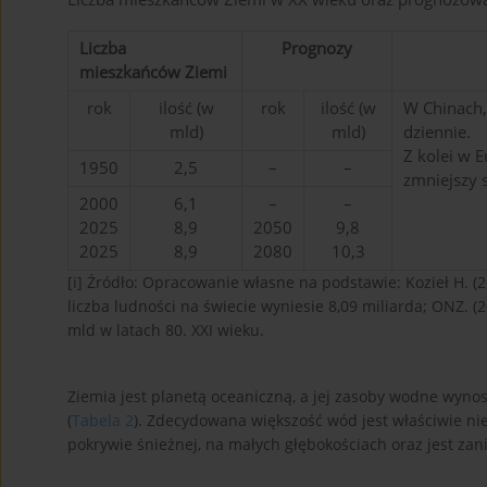
Liczba
Prognozy
mieszkańców Ziemi
rok
ilość (w
rok
ilość (w
W Chinach, 
mld)
mld)
dziennie.
Z kolei w 
1950
2,5
–
–
zmniejszy s
2000
6,1
–
–
2025
8,9
2050
9,8
2025
8,9
2080
10,3
[i]
Źródło: Opracowanie własne na podstawie: Kozieł H. (20
liczba ludności na świecie wyniesie 8,09 miliarda; ONZ. (
mld w latach 80. XXI wieku.
Ziemia jest planetą oceaniczną, a jej zasoby wodne wyno
(
Tabela 2
). Zdecydowana większość wód jest właściwie nie
pokrywie śnieżnej, na małych głębokościach oraz jest zan