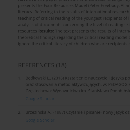
presents the Four Resources Model (Peter Freebody, Allan L
literacy. Referring to the results of international researc
teaching of critical reading of the youngest recipients of 
analysis of documents concerning the level of reading skil
resources
Results:
The text presents the results of inter
theoretical findings regarding the critical reading mode
ignore the critical literacy of children who are recipients
REFERENCES
(18)
1.
Będkowski L., (2016) Kształcenie nauczycieli (języka p
oraz stosowania metod aktywizujących, w: PEDAGOGIKA
Częstochowa: Wydawnictwo im. Stanisława Podobiński
Google Scholar
2.
Brzezińska A., (1987) Czytanie i pisanie- nowy język d
Google Scholar