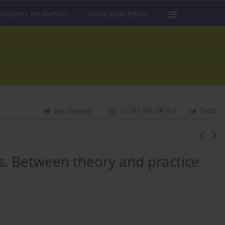
tructions for Authors
Publication Ethics
CC BY-NC-SA 4.0
Stats
Get citation
lls. Between theory and practice