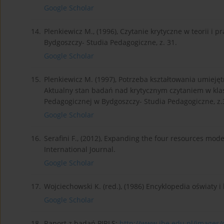
Google Scholar
14.
Plenkiewicz M., (1996), Czytanie krytyczne w teorii i
Bydgoszczy- Studia Pedagogiczne, z. 31.
Google Scholar
15.
Plenkiewicz M. (1997), Potrzeba kształtowania umieję
Aktualny stan badań nad krytycznym czytaniem w kla
Pedagogicznej w Bydgoszczy- Studia Pedagogiczne, z.
Google Scholar
16.
Serafini F., (2012), Expanding the four resources mod
International Journal.
Google Scholar
17.
Wojciechowski K. (red.), (1986) Encyklopedia oświaty i
Google Scholar
18.
Raport z badań PIRLS:
http://www.ibe.edu.pl/images/d