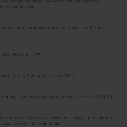
. Słowo- obiegi- konteksty, Warszawa: Centrum Edukacji
Heleny Radlińskiej.
r of context and standpoint, Journal of Adolescent & Adult
aliza i Egzystencja 25.
owej, tłum. A. Thierry, Warszawa: WSiP.
a w edukacji wczesnoszkolnej, Nauczyciel i Szkoła 1-2 (10-11).
ztałtowanie umiejętności wyszukiwania, selekcji i porządkowania
arszawa: Ośrodek Rozwoju Edukacji.