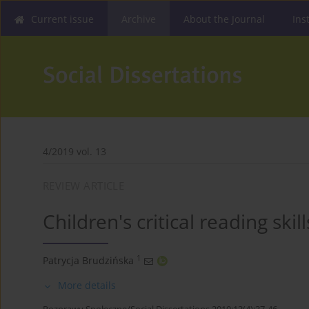
Current issue
Archive
About the Journal
Ins
4/2019 vol. 13
REVIEW ARTICLE
Children's critical reading ski
1
Patrycja Brudzińska
More details