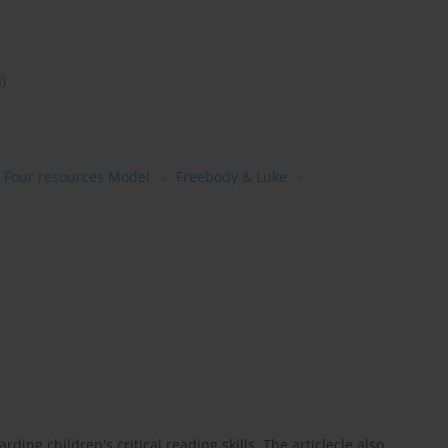
8)
Four resources Model
Freebody & Luke
ding children's critical reading skills. The articlecle also