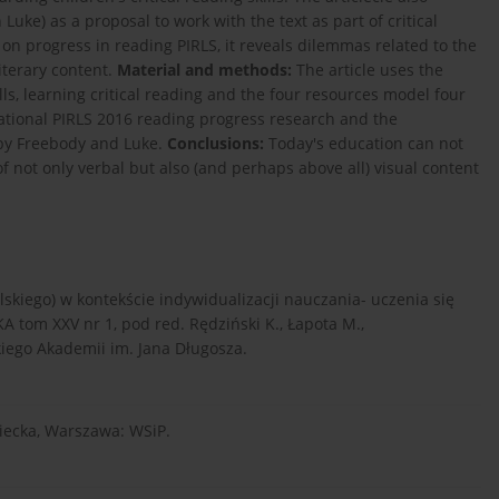
uke) as a proposal to work with the text as part of critical
h on progress in reading PIRLS, it reveals dilemmas related to the
literary content.
Material and methods:
The article uses the
ls, learning critical reading and the four resources model four
national PIRLS 2016 reading progress research and the
l by Freebody and Luke.
Conclusions:
Today's education can not
 of not only verbal but also (and perhaps above all) visual content
olskiego) w kontekście indywidualizacji nauczania- uczenia się
 tom XXV nr 1, pod red. Rędziński K., Łapota M.,
ego Akademii im. Jana Długosza.
ziecka, Warszawa: WSiP.