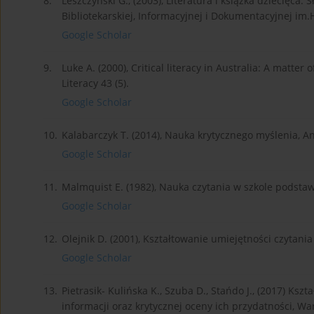
8.
Leszczyński G., (2003), Literatura i książka dziecięca
Bibliotekarskiej, Informacyjnej i Dokumentacyjnej im.
Google Scholar
9.
Luke A. (2000), Critical literacy in Australia: A matte
Literacy 43 (5).
Google Scholar
10.
Kalabarczyk T. (2014), Nauka krytycznego myślenia, An
Google Scholar
11.
Malmquist E. (1982), Nauka czytania w szkole podstaw
Google Scholar
12.
Olejnik D. (2001), Kształtowanie umiejętności czytani
Google Scholar
13.
Pietrasik- Kulińska K., Szuba D., Stańdo J., (2017) Ks
informacji oraz krytycznej oceny ich przydatności, W