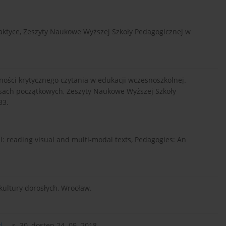
 praktyce, Zeszyty Naukowe Wyższej Szkoły Pedagogicznej w
tności krytycznego czytania w edukacji wczesnoszkolnej.
sach początkowych, Zeszyty Naukowe Wyższej Szkoły
33.
el: reading visual and multi-modal texts, Pedagogies: An
 kultury dorosłych, Wrocław.
...
, s. 30, dostęp 24. 09. 2018.