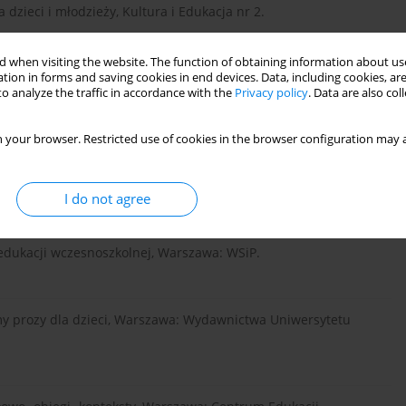
a dzieci i młodzieży, Kultura i Edukacja nr 2.
 when visiting the website. The function of obtaining information about use
tion in forms and saving cookies in end devices. Data, including cookies, are
ul framework for Second Language teaching in a Military
o analyze the traffic in accordance with the
Privacy policy
. Data are also co
al Saudi Air Force: Kingdom of Saudi Arabia.
 your browser. Restricted use of cookies in the browser configuration may a
 przedszkolu a gotowość do czytania i umiejętności czytania
I do not agree
 edukacji wczesnoszkolnej, Warszawa: WSiP.
emy prozy dla dzieci, Warszawa: Wydawnictwa Uniwersytetu