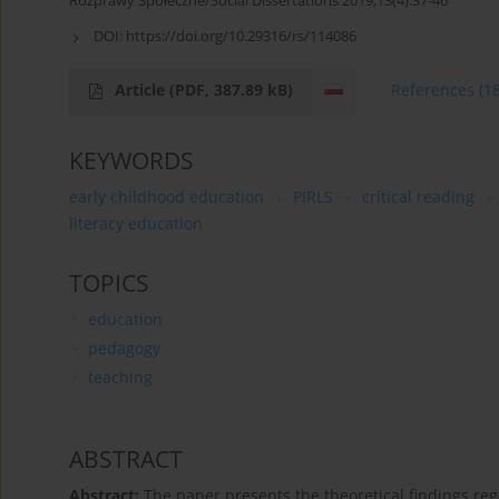
Rozprawy Społeczne/Social Dissertations 2019;13(4):37-46
DOI:
https://doi.org/10.29316/rs/114086
Article
(PDF, 387.89 kB)
References
(1
KEYWORDS
early childhood education
PIRLS
critical reading
literacy education
TOPICS
education
pedagogy
teaching
ABSTRACT
Abstract:
The paper presents the theoretical findings regar