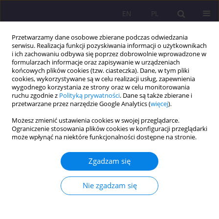
EN
PL
Przetwarzamy dane osobowe zbierane podczas odwiedzania
serwisu. Realizacja funkcji pozyskiwania informacji o użytkownikach
i ich zachowaniu odbywa się poprzez dobrowolnie wprowadzone w
formularzach informacje oraz zapisywanie w urządzeniach
końcowych plików cookies (tzw. ciasteczka). Dane, w tym pliki
cookies, wykorzystywane są w celu realizacji usług, zapewnienia
wygodnego korzystania ze strony oraz w celu monitorowania
ruchu zgodnie z
Polityką prywatności
. Dane są także zbierane i
przetwarzane przez narzędzie Google Analytics (
więcej
).
1/2016 vol. 10
Możesz zmienić ustawienia cookies w swojej przeglądarce.
Ograniczenie stosowania plików cookies w konfiguracji przeglądarki
ARTYKUŁ RECENZYJNY
może wpłynąć na niektóre funkcjonalności dostępne na stronie.
EWA DYBOWSKA,
Zgadzam się
WYCHOWAWCA W
Nie zgadzam się
PEDAGOGICE IGNACJAŃSKIEJ,
WYDAWNICTWO WAM,