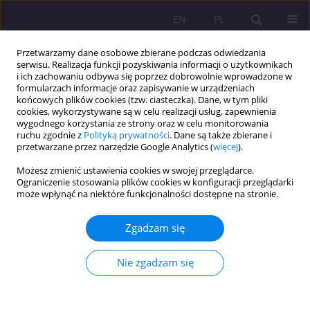
EN
PL
Przetwarzamy dane osobowe zbierane podczas odwiedzania
serwisu. Realizacja funkcji pozyskiwania informacji o użytkownikach
i ich zachowaniu odbywa się poprzez dobrowolnie wprowadzone w
formularzach informacje oraz zapisywanie w urządzeniach
końcowych plików cookies (tzw. ciasteczka). Dane, w tym pliki
cookies, wykorzystywane są w celu realizacji usług, zapewnienia
wygodnego korzystania ze strony oraz w celu monitorowania
ruchu zgodnie z
Polityką prywatności
. Dane są także zbierane i
przetwarzane przez narzędzie Google Analytics (
więcej
).
1/2016 vol. 10
Możesz zmienić ustawienia cookies w swojej przeglądarce.
Ograniczenie stosowania plików cookies w konfiguracji przeglądarki
ARTYKUŁ ORYGINALNY
może wpłynąć na niektóre funkcjonalności dostępne na stronie.
RÓŻNE OBLICZA ZAZDROŚCI
Zgadzam się
WŚRÓD SWINGERSÓW.
Nie zgadzam się
BADANIA PILOTAŻOWE