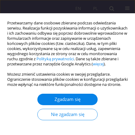
EN
PL
Przetwarzamy dane osobowe zbierane podczas odwiedzania
serwisu. Realizacja funkcji pozyskiwania informacji o użytkownikach
i ich zachowaniu odbywa się poprzez dobrowolnie wprowadzone w
formularzach informacje oraz zapisywanie w urządzeniach
końcowych plików cookies (tzw. ciasteczka). Dane, w tym pliki
cookies, wykorzystywane są w celu realizacji usług, zapewnienia
wygodnego korzystania ze strony oraz w celu monitorowania
ruchu zgodnie z
Polityką prywatności
. Dane są także zbierane i
przetwarzane przez narzędzie Google Analytics (
więcej
).
2/2010 vol. 4
Możesz zmienić ustawienia cookies w swojej przeglądarce.
Ograniczenie stosowania plików cookies w konfiguracji przeglądarki
może wpłynąć na niektóre funkcjonalności dostępne na stronie.
PSYCHOSPOŁECZNE I BYTOWE
Zgadzam się
FUNKCJONOWANIE OSÓB Z
Nie zgadzam się
NIEPEŁNOSPRAWNOŚCIĄ
UWARUNKOWANĄ CHOROBĄ