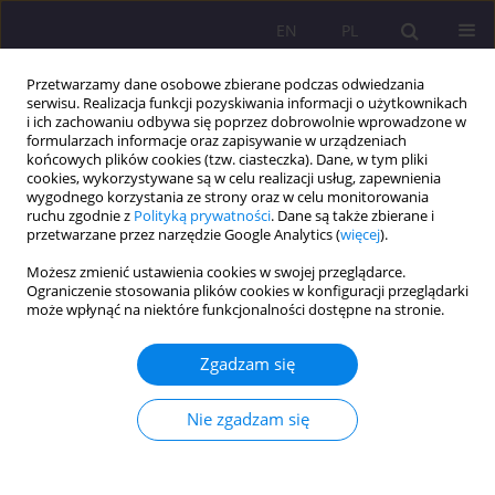
EN
PL
Przetwarzamy dane osobowe zbierane podczas odwiedzania
serwisu. Realizacja funkcji pozyskiwania informacji o użytkownikach
i ich zachowaniu odbywa się poprzez dobrowolnie wprowadzone w
formularzach informacje oraz zapisywanie w urządzeniach
końcowych plików cookies (tzw. ciasteczka). Dane, w tym pliki
cookies, wykorzystywane są w celu realizacji usług, zapewnienia
wygodnego korzystania ze strony oraz w celu monitorowania
ruchu zgodnie z
Polityką prywatności
. Dane są także zbierane i
przetwarzane przez narzędzie Google Analytics (
więcej
).
1/2010 vol. 4
Możesz zmienić ustawienia cookies w swojej przeglądarce.
Ograniczenie stosowania plików cookies w konfiguracji przeglądarki
może wpłynąć na niektóre funkcjonalności dostępne na stronie.
PRZYCZYNY WYBORU
Zgadzam się
PARTNERÓW ŻYCIOWYCH
Nie zgadzam się
1
Krystyna Krzyżanowska