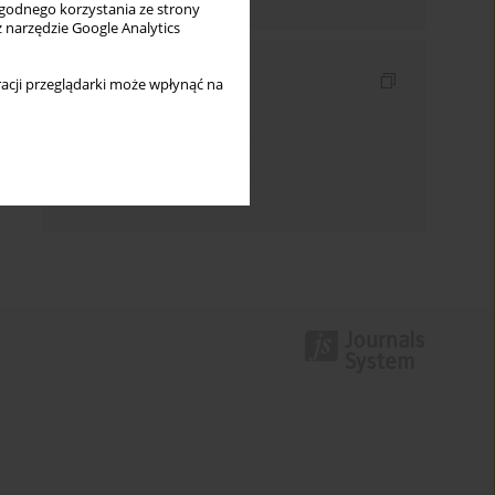
wygodnego korzystania ze strony
z narzędzie Google Analytics
Indeksy
acji przeglądarki może wpłynąć na
Indeks słów kluczowych
Indeks dziedzin
Indeks autorów