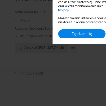
cookies (tzw. ciasteczka). Dane, w
oraz w celu monitorowania ruchu
(
więcej
).
1
Anna Maria Jeznach
Możesz zmienić ustawienia cookie
Więcej
niektóre funkcjonalności dostępne
Rozprawy Społeczne/Social Dissertations 2016;10(2):83-85
Zgadzam się
DOI:
https://doi.org/10.29316/rs/111023
Artykuł
(PDF, 227.74 kB)
eISSN:
2657-9332