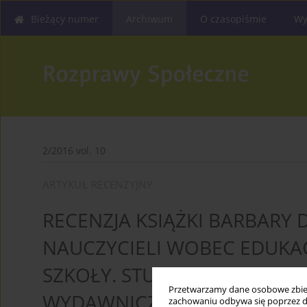
Bieżący numer
Archiwum
O czasopiśmie
Wy
2/2016 vol. 10
ARTYKUŁ RECENZYJNY
RECENZJA KSIĄŻKI BARBARY
NAUCZYCIELI WOBEC EDUKAC
SZKOŁY. STUDIUM SPOŁECZN
Przetwarzamy dane osobowe zbiera
WYDAWNICZA ,,IMPULS”, KR
zachowaniu odbywa się poprzez d