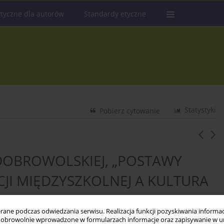
tyczne dla autorów
Standardy etyczne
Statystyki
Pobierz cytowanie
 DOBROWOLSKIEJ, „POSTAWY
JI MIĘDZYSZKOLNEJ A KULTURA
O-PEDAGOGICZNE”, OFICYNA
ne podczas odwiedzania serwisu. Realizacja funkcji pozyskiwania informacj
AKÓW 2015
obrowolnie wprowadzone w formularzach informacje oraz zapisywanie w u