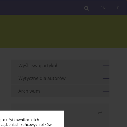
EN
PL
Wyślij swój artykuł
Wytyczne dla autorów
Archiwum
Udostępnij
i o użytkownikach i ich
rządzeniach końcowych plików
Wyślij mailem