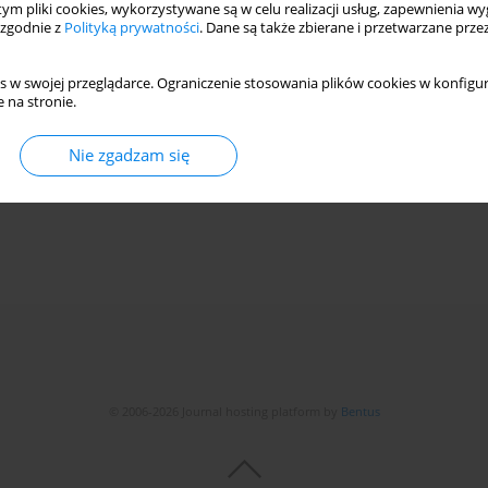
 tym pliki cookies, wykorzystywane są w celu realizacji usług, zapewnienia 
 zgodnie z
Polityką prywatności
. Dane są także zbierane i przetwarzane prze
s w swojej przeglądarce. Ograniczenie stosowania plików cookies w konfigur
 na stronie.
Nie zgadzam się
© 2006-2026 Journal hosting platform by
Bentus